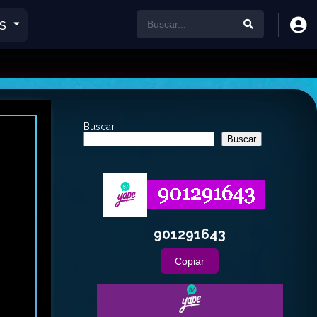
S
Buscar
Buscar
901291643
Copiar