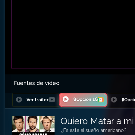
Fuentes de vídeo
🔒Opción 1🔒
Ver trailer
🔒Opci
Quiero Matar a mi
¿Es este el sueño americano?