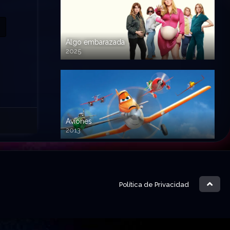
Algo embarazada
2025
720p HD
Aviones
2013
720 HD
Política de Privacidad