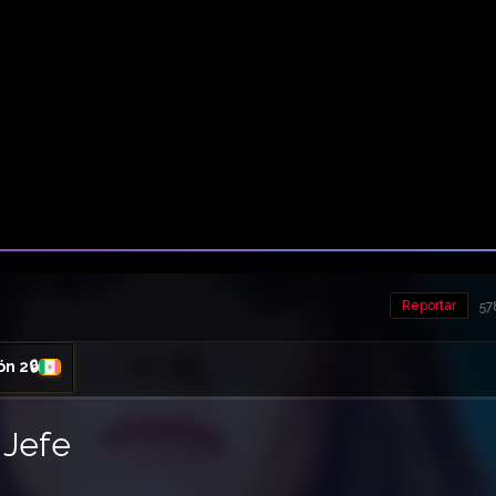
Reportar
57
ón 2🔒
 Jefe