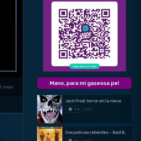
Mano, para mi gaseosa pe!
8 Vistas
Jack Frost: terror en la nieve
7.4
1997
Dos policías rebeldes – Bad Boys
10
1995