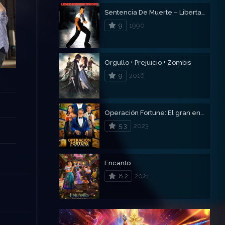
Sentencia De Muerte – Libertad Para Morir
9
1990
Orgullo + Prejuicio + Zombis
9
2016
Operación Fortune: El gran engaño
5.3
2023
Encanto
8.2
2021