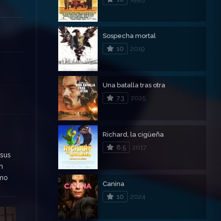
Sospecha mortal
10
2019
Una batalla tras otra
7.3
2025
Richard, la cigüeña
6.5
2017
 sus
n
omo
Canina
10
2024