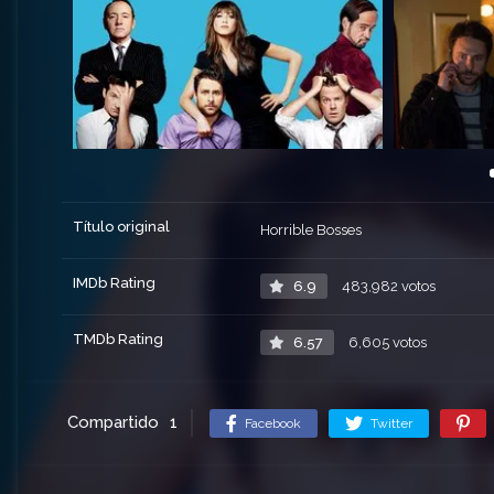
Título original
Horrible Bosses
IMDb Rating
6.9
483,982 votos
TMDb Rating
6.57
6,605 votos
Compartido
1
Facebook
Twitter