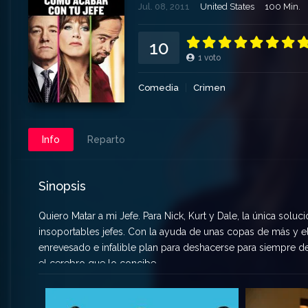
Jul. 08, 2011
United States
100 Min.
10
1
voto
Comedia
Crimen
Info
Reparto
Sinopsis
Quiero Matar a mi Jefe. Para Nick, Kurt y Dale, la única soluc
insoportables jefes. Con la ayuda de unas copas de más y el
enrevesado e infalible plan para deshacerse para siempre de
el cerebro que lo concibe.
Quiero Matar a mi Jefe