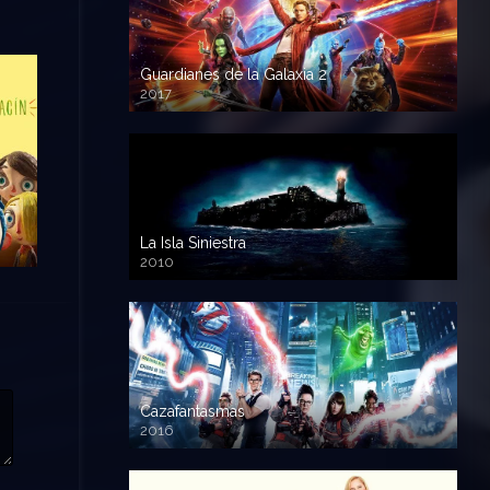
Guardianes de la Galaxia 2
2017
720p HD
La Isla Siniestra
2010
720p HD
Cazafantasmas
2016
720p HD