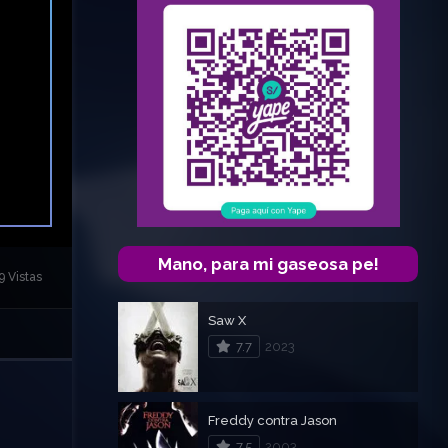
Mano, para mi gaseosa pe!
9 Vistas
Saw X
7.7
2023
Freddy contra Jason
7.5
2003