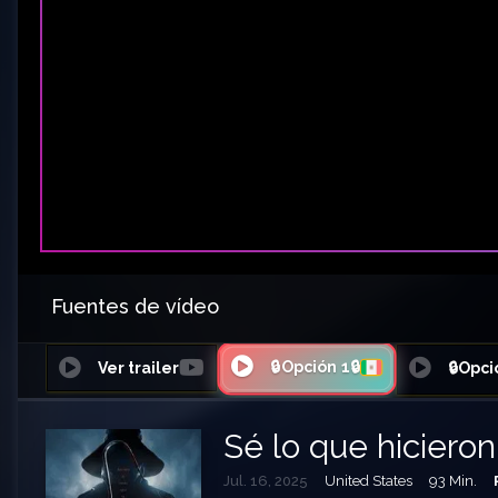
Fuentes de vídeo
🔒Opción 1🔒
Ver trailer
🔒Opci
Sé lo que hiciero
Jul. 16, 2025
United States
93 Min.