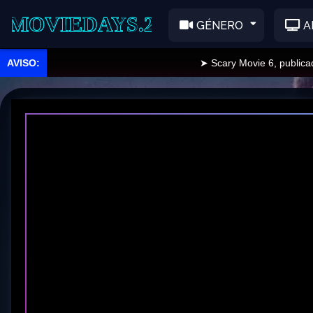
EDAYS.2
GÉNERO
A
➤ Scary Movie 6, publicado.