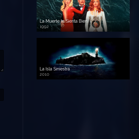
La Muerte le Sienta Bien
1992
720p HD
La Isla Siniestra
2010
720p HD