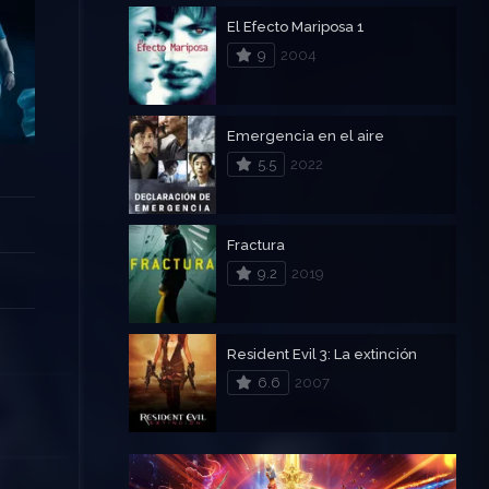
El Efecto Mariposa 1
9
2004
Emergencia en el aire
5.5
2022
Fractura
9.2
2019
Resident Evil 3: La extinción
6.6
2007