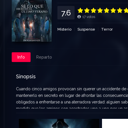
7.6
17
votos
Misterio
Suspense
Terror
Info
Reparto
Sinopsis
Cuando cinco amigos provocan sin querer un accidente de 
mantenerlo en secreto en lugar de afrontar las consecuenci
obligados a enfrentarse a una aterradora verdad: alguien sa
medida que los amigos son acechados uno a uno por un ase
supervivientes de la legendaria Masacre de Southport de 19