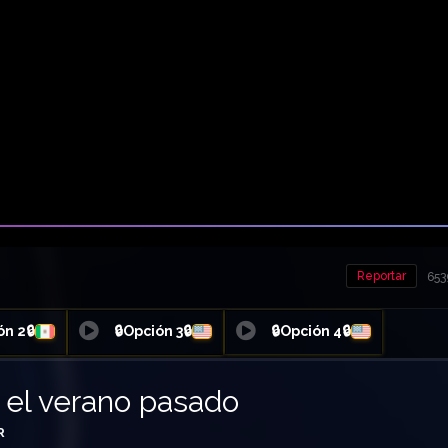
Reportar
653
ón 2🔒
🔒Opción 3🔒
🔒Opción 4🔒
n el verano pasado
R