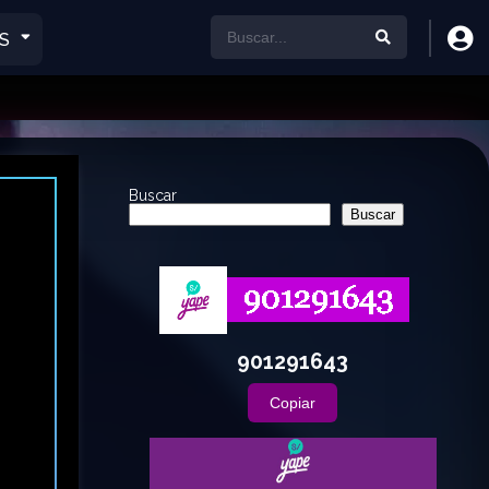
S
Buscar
Buscar
901291643
Copiar