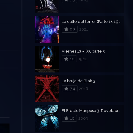
La calle del terror (Parte 1): 1994
9.3
2021
Viernes 13 – (3), parte 3
10
1982
La bruja de Blair 3
7.4
2016
El Efecto Mariposa 3: Revelaciones
10
2009