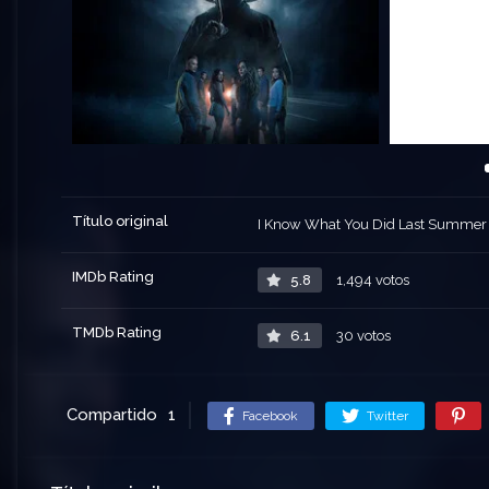
Título original
I Know What You Did Last Summer
IMDb Rating
5.8
1,494 votos
TMDb Rating
6.1
30 votos
Compartido
1
Facebook
Twitter