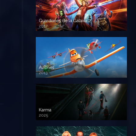
Guardianes de la Galaxia 2
2017
720p HD
Aviones
2013
720 HD
Karma
2025