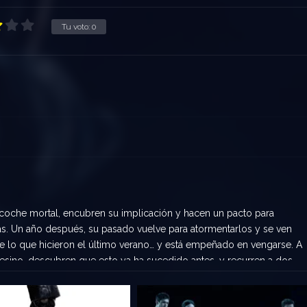
Tu voto:
0
coche mortal, encubren su implicación y hacen un pacto para
as. Un año después, su pasado vuelve para atormentarlos y se ven
be lo que hicieron el último verano… y está empeñado en vengarse. A
sino, descubren que esto ya ha sucedido antes, y recurren a dos
97 en busca de ayuda.