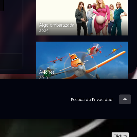
Algo embarazada
2025
720p HD
Aviones
2013
720 HD
Política de Privacidad