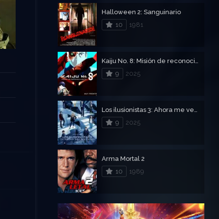
Halloween 2: Sanguinario
10
1981
Kaiju No. 8: Misión de reconocimiento
9
2025
Los ilusionistas 3: Ahora me ves, ahora no
9
2025
Arma Mortal 2
10
1989