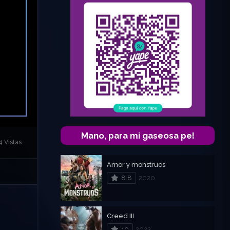
Mano, para mi gaseosa pe!
 Vistas
Amor y monstruos
8.8
2020
Creed III
10
2023