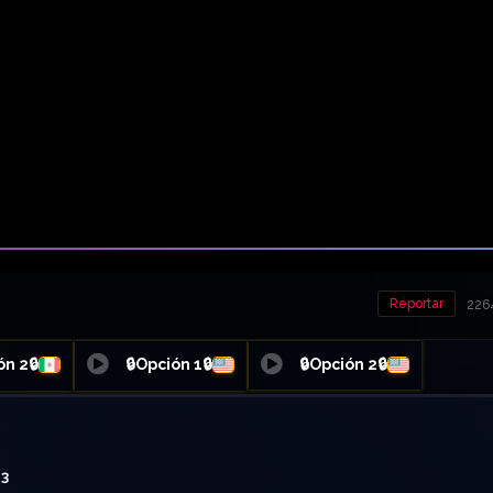
Reportar
2264
ón 2🔒
🔒Opción 1🔒
🔒Opción 2🔒
13