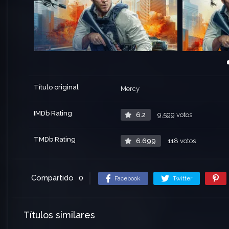
Título original
Mercy
IMDb Rating
6.2
9,599 votos
TMDb Rating
6.699
118 votos
Compartido
0
Facebook
Twitter
Títulos similares