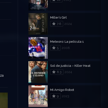
Miller’s Girl
7.6
2024
Meteoro: La película 1
5
2008
Sol de justicia – Killer Heat
8.3
2024
eza
Mi Amigo Robot
9
2023