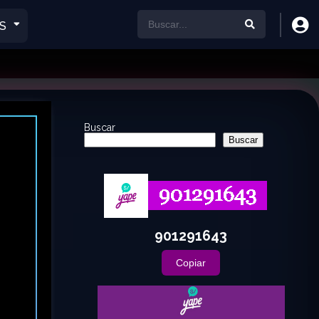
S
Buscar
Buscar
901291643
Copiar