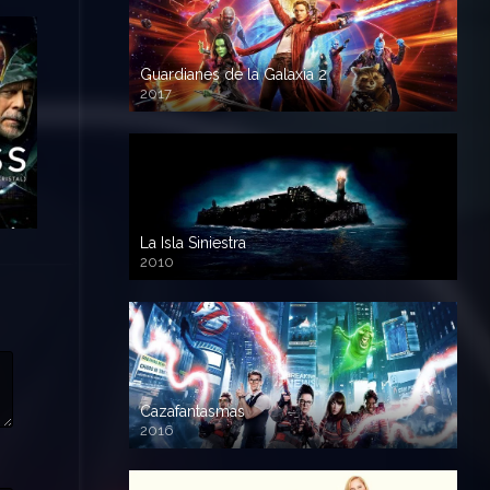
Guardianes de la Galaxia 2
2017
720p HD
La Isla Siniestra
2010
720p HD
Cazafantasmas
2016
720p HD