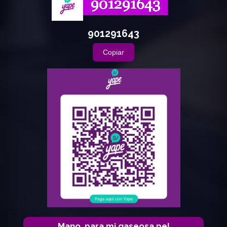
901291643
Copiar
Mano, para mi gaseosa pe!