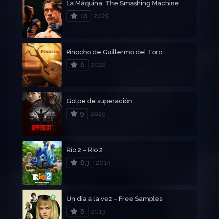
La Máquina: The Smashing Machine
10
2025
Pinocho de Guillermo del Toro
6
2022
Golpe de superación
9
2025
Río 2 – Rio 2
8.3
2014
Un día a la vez – Free Samples
8
2013