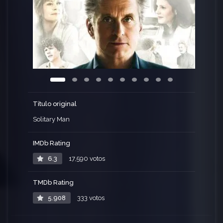
Título original
Solitary Man
IMDb Rating
6.3
17,590 votos
TMDb Rating
5.908
333 votos