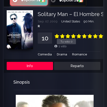
🔒Opción 1🔒
🔒Opción 2🔒
Solitary Man – El Hombre Sol
Sep. 07, 2009
United States
90 Min.
R
10
Tu voto:
0
1
voto
Comedia
Drama
Romance
Info
Reparto
Sinopsis