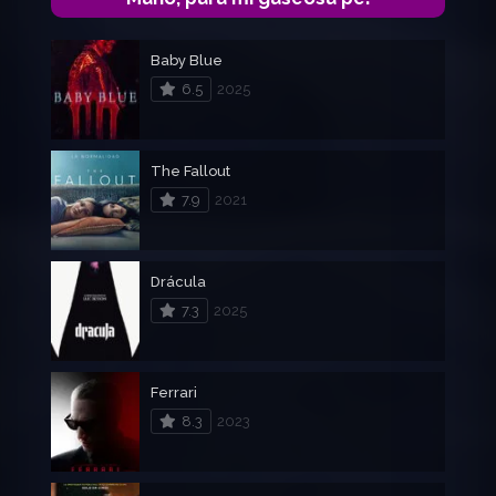
Baby Blue
6.5
2025
The Fallout
7.9
2021
Drácula
7.3
2025
Ferrari
8.3
2023