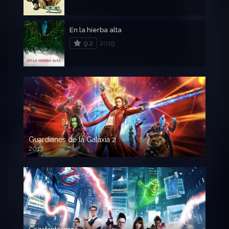
En la hierba alta
9.2
2019
Guardianes de la Galaxia 2
2017
720p HD