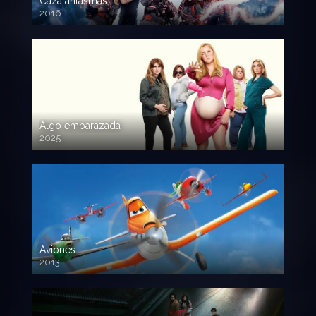
Cazafantasmas
2016
720p HD
Algo embarazada
2025
720p HD
Aviones
2013
720 HD