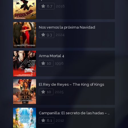
8.7
2018
Nos vemos la próxima Navidad
9.3
2024
Arma Mortal 4
10
1998
El Rey de Reyes – The King of Kings
10
2025
Campanilla: El secreto de las hadas – Tinker bell y el secreto de las hadas – Tinkerbell
8.1
2012