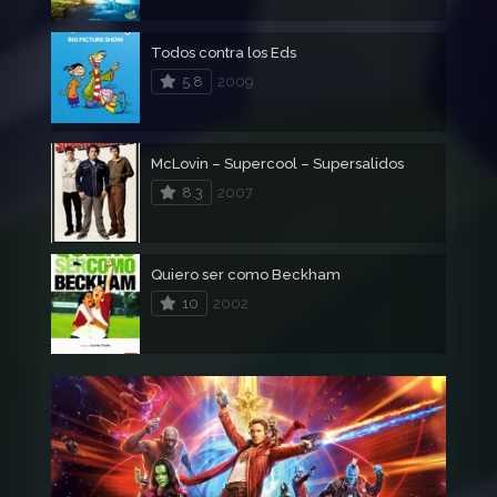
Todos contra los Eds
5.8
2009
McLovin – Supercool – Supersalidos
8.3
2007
Quiero ser como Beckham
10
2002