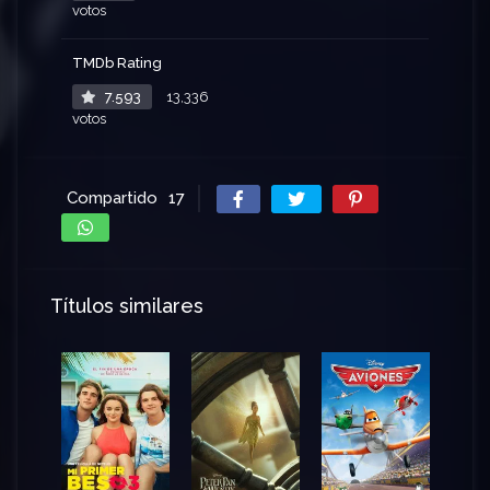
votos
TMDb Rating
7.593
13,336
votos
Compartido
17
Títulos similares