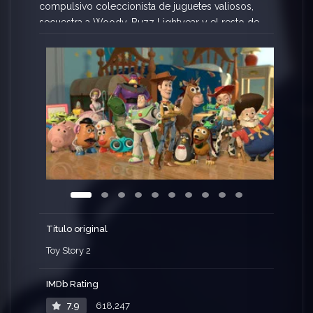
compulsivo coleccionista de juguetes valiosos,
secuestra a Woody. Buzz Lightyear y el resto de
los juguetes de Andy deberán actuar con rapidez
para rescatarlo, poniéndose al frente de una
operación de rescate durante la cual se
enfrentarán a múltiples peligros y divertidas
situaciones.
Título original
Toy Story 2
IMDb Rating
7.9
618,247