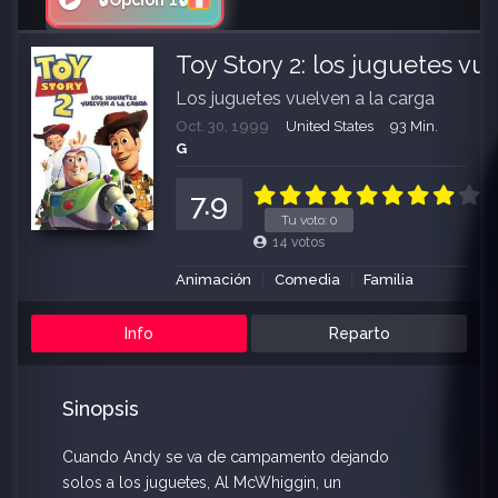
🔒Opción 1🔒
Toy Story 2: los juguetes vu
Los juguetes vuelven a la carga
Oct. 30, 1999
United States
93 Min.
G
7.9
Tu voto:
0
14
votos
Animación
Comedia
Familia
Info
Reparto
Sinopsis
Cuando Andy se va de campamento dejando
solos a los juguetes, Al McWhiggin, un