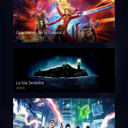
Guardianes de la Galaxia 2
2017
720p HD
La Isla Siniestra
2010
720p HD