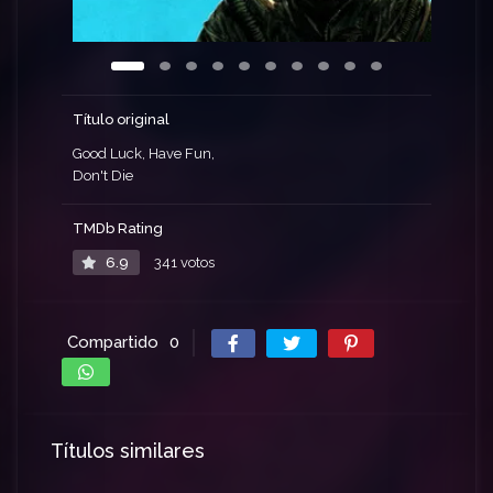
Título original
Good Luck, Have Fun,
Don't Die
TMDb Rating
6.9
341 votos
Compartido
0
Títulos similares