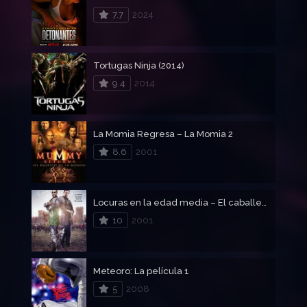
7.7
2024
Tortugas Ninja (2014)
9.4
2014
La Momia Regresa – La Momia 2
8.6
2001
Locuras en la edad media – El caballero negro
10
2001
Meteoro: La película 1
5
2008