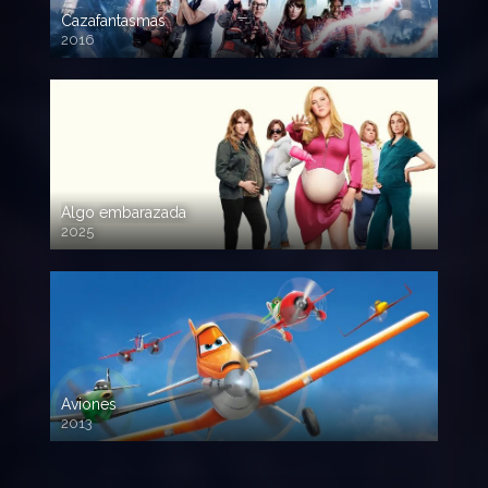
Cazafantasmas
2016
720p HD
Algo embarazada
2025
720p HD
Aviones
2013
720 HD