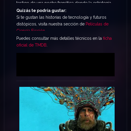
testigo de una noche frenética donde la estrategia
y el valor son las únicas armas contra una
Quizás te podría gustar:
tecnología que lo sabe todo. Esta película
Si te gustan las historias de tecnología y futuros
combina acción y un concepto innovador sobre
distópicos, visita nuestra sección de
Películas de
los viajes en el tiempo que te mantendrá al borde
Ciencia Ficción
.
del asiento de principio a fin.
Puedes consultar más detalles técnicos en la
ficha
oficial de TMDB
.