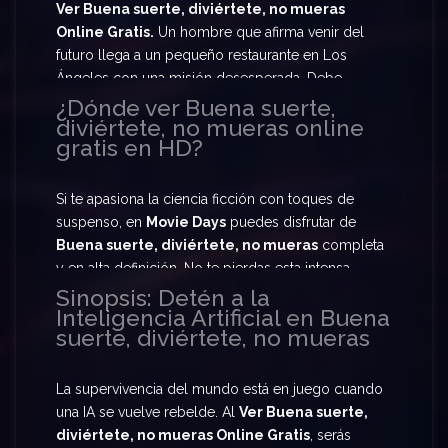
Ver Buena suerte, diviértete, no mueras
Online Gratis.
Un hombre que afirma venir del
futuro llega a un pequeño restaurante en Los
Ángeles con una misión desesperada. Debe
reclutar a humanos descontentos para que, en una
¿Dónde ver Buena suerte,
diviértete, no mueras online
sola noche, formen parte de una misión global:
gratis en HD?
detener a una inteligencia artificial rebelde que
amenaza con extinguir a la humanidad. Prepárate
para
Ver Buena suerte, diviértete, no mueras
Si te apasiona la ciencia ficción con toques de
Online Gratis
y vive esta carrera contra el tiempo.
suspenso, en
Movie Days
puedes disfrutar de
Buena suerte, diviértete, no mueras
completa
y en alta definición. No te pierdas esta intensa
historia donde el destino del mundo depende de
Sinopsis: Detén a la
Inteligencia Artificial en Buena
un grupo de desconocidos atrapados en una
suerte, diviértete, no mueras
misión suicida para salvar el futuro de la IA fuera
de control.
La supervivencia del mundo está en juego cuando
una IA se vuelve rebelde. Al
Ver Buena suerte,
diviértete, no mueras Online Gratis
, serás