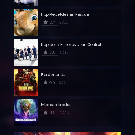
Hop Rebeldes sin Pascua
8.4
2011
Rápidos y Furiosos 5: 5in Control
6.8
2011
Borderlands
9.3
2024
Intercambiados
8.8
2026