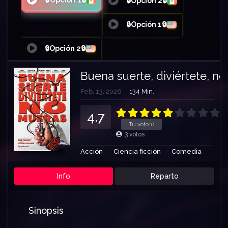
🔒Opción 1🔒
🔒Opción 2🔒
🔒Opción 1🔒
🔒Opción 2🔒
Buena suerte, diviértete, n
Feb. 13, 2026
134 Min.
4.7
Tu voto:
0
3
votos
Acción
Ciencia ficción
Comedia
Info
Reparto
Sinopsis