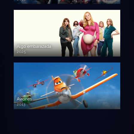
720p HD
Algo embarazada
2025
720p HD
Aviones
2013
720 HD