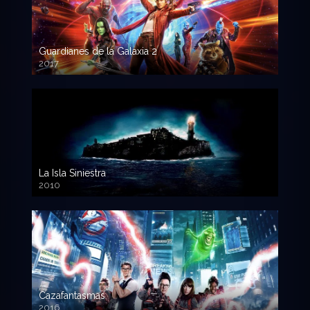
Guardianes de la Galaxia 2
2017
720p HD
La Isla Siniestra
2010
720p HD
Cazafantasmas
2016