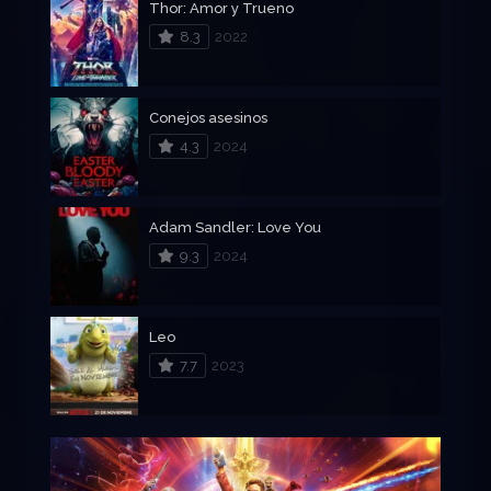
Thor: Amor y Trueno
8.3
2022
Conejos asesinos
4.3
2024
Adam Sandler: Love You
9.3
2024
Leo
7.7
2023