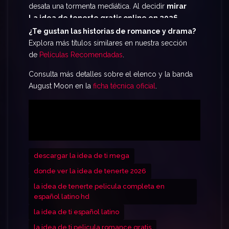
desata una tormenta mediática. Al decidir
mirar
La idea de tenerte gratis online en 2026
,
serás testigo de los desafíos de Solène al
¿Te gustan las historias de romance y drama?
enfrentarse a la fama de Hayes. No te pierdas esta
Explora más títulos similares en nuestra sección
película que está dando de qué hablar. Prepárate
de
Películas Recomendadas
.
para
ver La idea de tenerte sin cortes
y vive
Consulta más detalles sobre el elenco y la banda
cada momento de esta apasionante historia desde
August Moon en la
ficha técnica oficial
.
tu hogar.
descargar la idea de ti mega
donde ver la idea de tenerte 2026
la idea de tenerte pelicula completa en
español latino hd
la idea de ti español latino
la idea de ti pelicula romance gratis