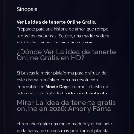
Sinopsis
Ver La idea de tenerte Online Gratis.
Prepárate para una historia de amor que rompe
todos los esquemas. Solène, una madre soltera
de 40 años, nunca imaginó que un viaje a
Coachella cambiaría su vida al iniciar un romance
¿Dónde Ver La idea de tenerte
Online Gratis en HD?
inesperado con Hayes Campbell, el líder de
August Moon. Prepárate para
Ver La idea de
tenerte Online Gratis
y descubre si este amor
Si buscas la mejor plataforma para disfrutar de
puede sobrevivir al ojo público.
este drama romántico con una resolución
impecable, en
Movie Days
tenemos el estreno
listo para ti. Disfruta de
La idea de ti película
completa HD
y déjate llevar por la química entre
Mirar La idea de tenerte gratis
online en 2026: Amor y Fama
los protagonistas. Te ofrecemos la oportunidad
de disfrutar de
La idea de ti en español latino
con servidores rápidos para que no te pierdas ni
El romance entre una mujer madura y el cantante
un suspiro de esta relación.
de la banda de chicos más popular del planeta