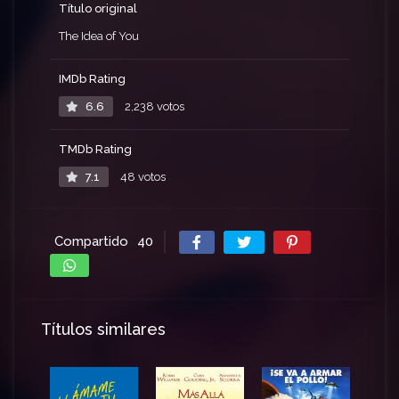
Título original
The Idea of You
IMDb Rating
6.6
2,238 votos
TMDb Rating
7.1
48 votos
Compartido
40
Títulos similares