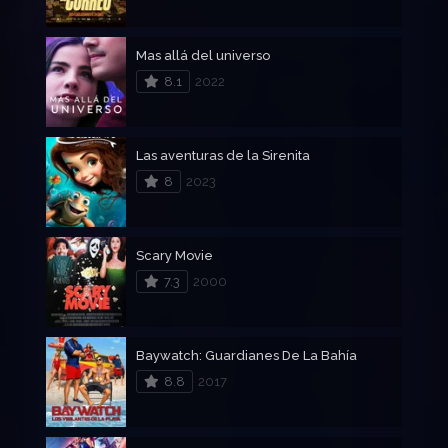
Mas allá del universo
8.1
2022
Las aventuras de la Sirenita
8
2023
Scary Movie
7.3
2000
Baywatch: Guardianes De La Bahía
8.8
2017