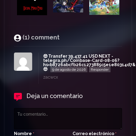
(1) comment
🤑 Transfer 39,437.41 USD NEXT -
telegra.ph/Coinbase-Card-08-06?
hs=b8726abcfb26c1273885c5e1e80314d7&
🤑
9 de agosto de 2026
Responder
zacwcx
Deja un comentario
Nombre
Correo electrónico
*
*