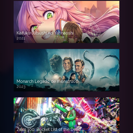
Kaifuku Jutsushi no Yarinaoshi
2021
Monarch Legado de monstruos
2023
Zom 100: Bucket List of the Dead