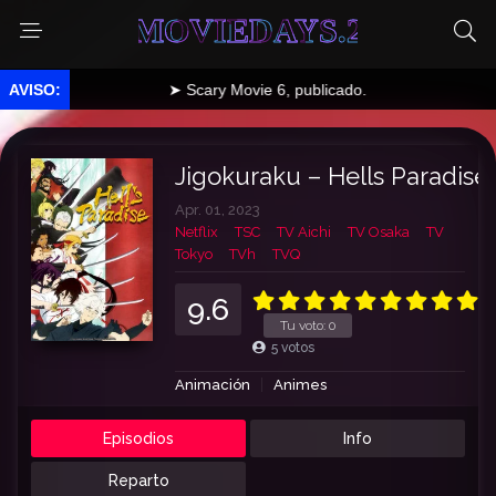
MOVIEDAYS.2
➤ Scary Movie 6, publicado.
Jigokuraku – Hells Paradise
Apr. 01, 2023
Netflix
TSC
TV Aichi
TV Osaka
TV
Tokyo
TVh
TVQ
9.6
Tu voto:
0
5
votos
Animación
Animes
Episodios
Info
Reparto