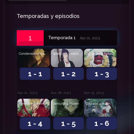
Temporadas y episodios
1
Temporada 1
Apr. 01, 2023
Condenado y ejecutora
Selección y elección
Debilidad y fortaleza
1 - 1
1 - 2
1 - 3
Apr. 01, 2023
Apr. 08, 2023
Apr. 15, 2023
Paraíso e infierno
Samurái y mujer
Corazón y razón
1 - 4
1 - 5
1 - 6