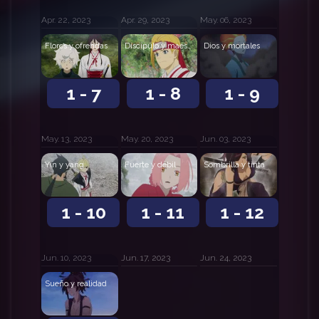
Apr. 22, 2023
Apr. 29, 2023
May. 06, 2023
Flores y ofrendas
Discípulo y maestro
Dios y mortales
1 - 7
1 - 8
1 - 9
May. 13, 2023
May. 20, 2023
Jun. 03, 2023
Yin y yang
Fuerte y débil
Sombrilla y tinta
1 - 10
1 - 11
1 - 12
Jun. 10, 2023
Jun. 17, 2023
Jun. 24, 2023
Sueño y realidad