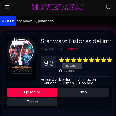
MOVIEDAYS.2
 Scary Movie 6, publicado.
Star Wars: Historias del inf
May. 04, 2025
Disney+
9.3
Tu voto:
0
3
votos
Action & Adventure
Animación
Animes
Crimen
Doblado
Sci-Fi & Fantasy
Episodios
Info
Trailer