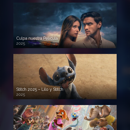
Culpa nuestra Pelicula
2025
720p HD
Stitch 2025 – Lilo y Stitch
2025
720p HD