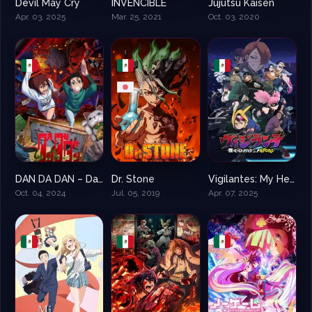
Devil May Cry
INVENCIBLE
Jujutsu Kaisen
7.7
8.6
8.6
Apr. 03, 2025
Mar. 25, 2021
Oct. 03, 2020
DAN DA DAN – Dandadan
Dr. Stone
Vigilantes: My Hero Academia
8.75
8.5
0
Oct. 04, 2024
Jul. 05, 2019
Apr. 07, 2025