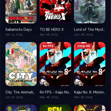
Sakamoto Days
TO BE HERO X
Lord of The Mysteries
9.8
8.9
10
Jan. 11, 2025
Apr. 06, 2025
Jun. 28, 2025
60 FPS
720p HD
City The Animation
60 FPS – Kaiju No. 8: Misión de reconocimiento
Kaiju No. 8: Misión de reconocimiento
9
7.0
7.0
Jul. 07, 2025
Mar. 28, 2025
Mar. 28, 2025