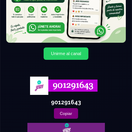
Unirme al canal
901291643
Copiar