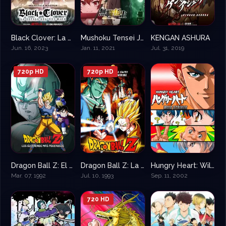
Black Clover: La espada del rey mago
Mushoku Tensei Jobless Reincarnation
KENGAN ASHURA
8.4
8.533
8.35
Jun. 16, 2023
Jan. 11, 2021
Jul. 31, 2019
720p HD
720p HD
Dragon Ball Z: El Regreso de Cooler
Dragon Ball Z: La Glaxia corre peligro
Hungry Heart: Wild Striker
6.9
7.1
7.9
Mar. 07, 1992
Jul. 10, 1993
Sep. 11, 2002
720 HD