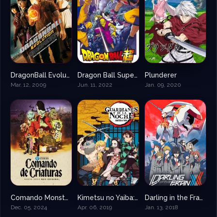
DragonBall Evolución
Dragon Ball Super: Super Hero
Plunderer
2.5
7.1
8.304
Mar. 12, 2009
Jun. 11, 2022
Jan. 09, 2020
Comando Monster – Comando De Criaturas
Kimetsu no Yaiba: Guardianes de la Noche
Darling in the FranXX
8.035
8.655
8.556
Dec. 05, 2024
Apr. 06, 2019
Jan. 13, 2018