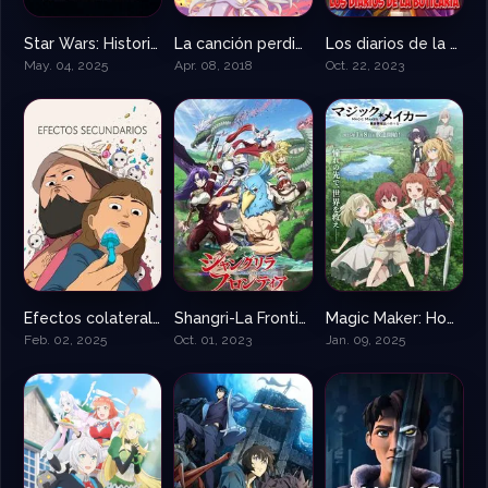
Star Wars: Historias del inframundo
La canción perdida – Lost Song
Los diarios de la boticaria – Kusuriya no Hitorigoto
8.143
7.8
8.708
May. 04, 2025
Apr. 08, 2018
Oct. 22, 2023
Efectos colaterales
Shangri-La Frontier
Magic Maker: How to Make Magic in Another World
8.7
8.074
7.778
Feb. 02, 2025
Oct. 01, 2023
Jan. 09, 2025