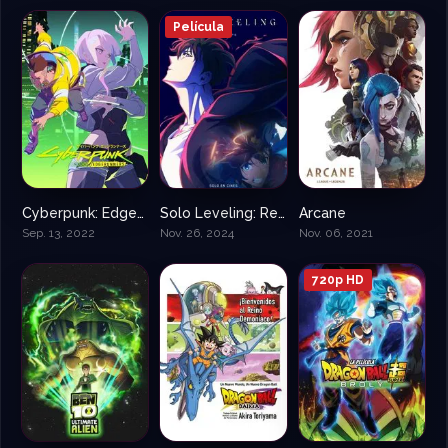
Película
Cyberpunk: Edgerunners
Solo Leveling: ReAwakening
Arcane
8.508
8.4
8.7
Sep. 13, 2022
Nov. 26, 2024
Nov. 06, 2021
720p HD