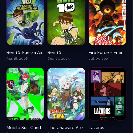
Ben 10: Fuerza Alienígena
Ben 10
Fire Force – Enen no Shouboutai
8.3
8.2
8.4
Apr. 18, 2008
Dec. 27, 2005
Jul. 05, 2019
Mobile Suit Gundam GQuuuuuuX
The Unaware Atelier Meister
Lazarus
9
7.5
8