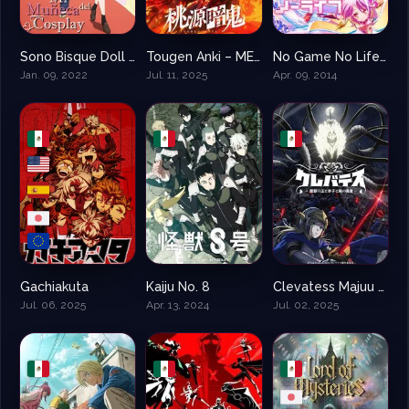
Sono Bisque Doll wa Koi wo Suru – My dress up darling
Tougen Anki – MEMORIZACIÓN DE TOKENS
No Game No Life – Sin Juego no hay vida
8.5
10
8.093
Jan. 09, 2022
Jul. 11, 2025
Apr. 09, 2014
Gachiakuta
Kaiju No. 8
Clevatess Majuu no Ou to Akago to Kabane no Yuusha
9.2
8.56
8.7
Jul. 06, 2025
Apr. 13, 2024
Jul. 02, 2025