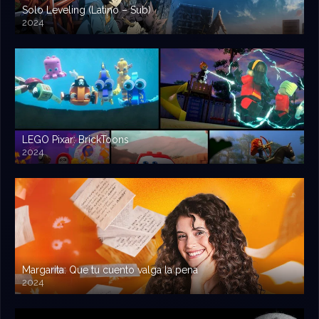
Solo Leveling (Latino – Sub)
2024
LEGO Pixar: BrickToons
2024
Margarita: Que tu cuento valga la pena
2024