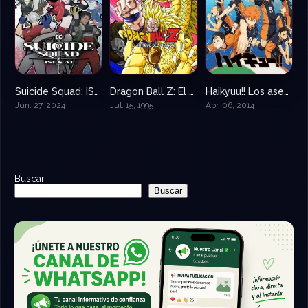
Suicide Squad: ISEKAI
Dragon Ball Z: El ataque del dragón
Haikyuu!! Los ases del vóley
6
0
8.629
Jun. 27, 2024
Jul. 15, 1995
Apr. 06, 2014
Buscar
Buscar