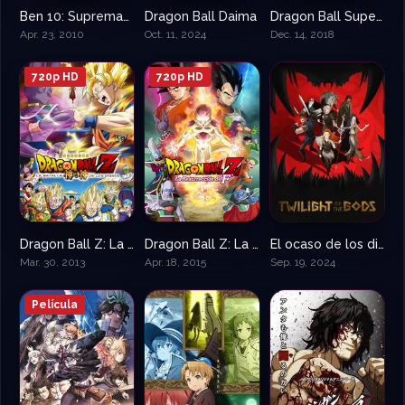
Ben 10: Supremacía Alienígena
Dragon Ball Daima
Dragon Ball Super: Broly
8.2
8.3
7.7
Apr. 23, 2010
Oct. 11, 2024
Dec. 14, 2018
720p HD
720p HD
Dragon Ball Z: La Batalla de los Dioses
Dragon Ball Z: La resurrección de Freezer
El ocaso de los dioses
7.1
7.2
9.667
Mar. 30, 2013
Apr. 18, 2015
Sep. 19, 2024
Película