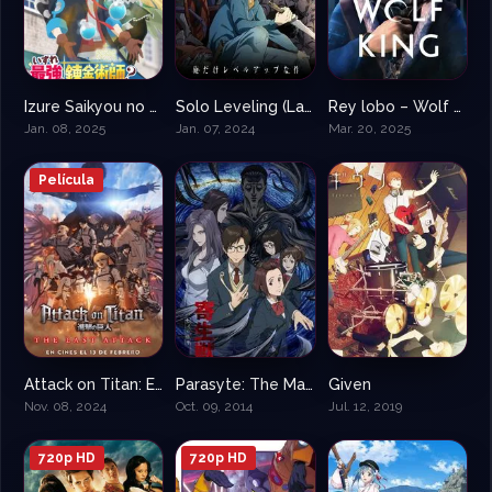
Izure Saikyou no Renkinjutsushi
Solo Leveling (Latino – Sub)
Rey lobo – Wolf King
7.8
8.7
7
Jan. 08, 2025
Jan. 07, 2024
Mar. 20, 2025
Película
Attack on Titan: EL ATAQUE FINAL
Parasyte: The Maxim
Given
9.3
8.4
8.569
Nov. 08, 2024
Oct. 09, 2014
Jul. 12, 2019
720p HD
720p HD