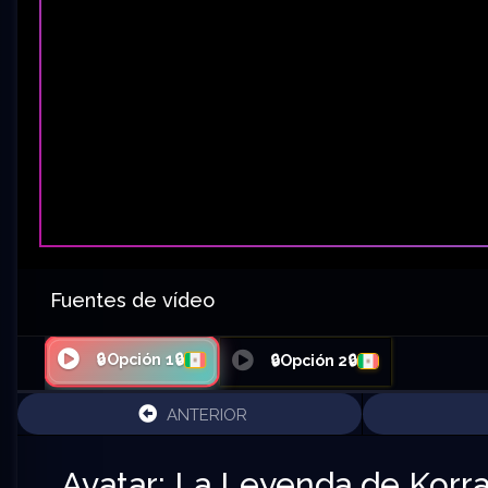
Fuentes de vídeo
🔒Opción 1🔒
🔒Opción 2🔒
ANTERIOR
Avatar: La Leyenda de Korra