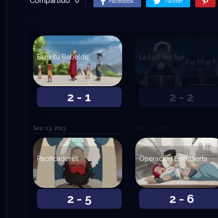
Compartido
0
Facebook
Twitter
Espíritu Rebelde
La Luz del Sur
2 - 1
2 - 2
Sep. 13, 2013
Sep. 13, 2013
Pacificadores
Operación Encubierta
2 - 5
2 - 6