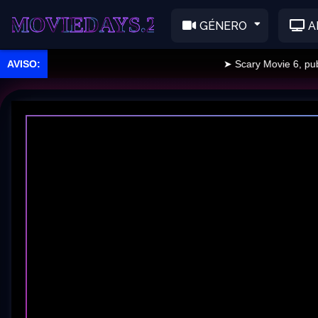
EDAYS.2
GÉNERO
A
➤ Scary Movie 6, publicad