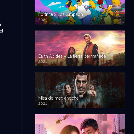
Fortnite x Los Simpson
2025
a
el
Earth Abides – La tierra permanece
2024
Misa de medianoche
2021