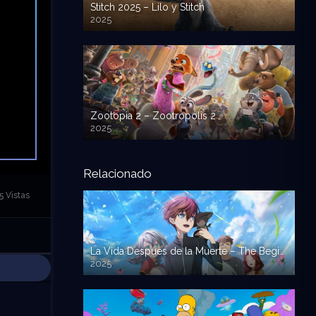
Stitch 2025 – Lilo y Stitch
2025
720p HD
Zootopia 2 – Zootropolis 2
2025
720p HD
Relacionado
5 Vistas
La Vida Despues de la Muerte – The Beginning After the End – Saikyou no Ousama
2025