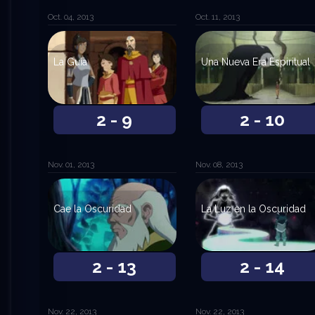
Oct. 04, 2013
Oct. 11, 2013
La Guía
Una Nueva Era Espiritual
2 - 9
2 - 10
Nov. 01, 2013
Nov. 08, 2013
Cae la Oscuridad
La Luz en la Oscuridad
2 - 13
2 - 14
Nov. 22, 2013
Nov. 22, 2013