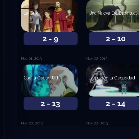
La Guía
Una Nueva Era Espiritual
2 - 9
2 - 10
Nov. 01, 2013
Nov. 08, 2013
Cae la Oscuridad
La Luz en la Oscuridad
2 - 13
2 - 14
Nov. 22, 2013
Nov. 22, 2013