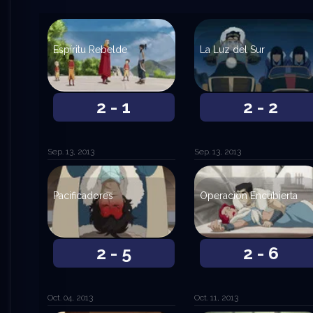
Espíritu Rebelde
La Luz del Sur
2 - 1
2 - 2
Sep. 13, 2013
Sep. 13, 2013
Pacificadores
Operación Encubierta
2 - 5
2 - 6
Oct. 04, 2013
Oct. 11, 2013