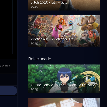
Stitch 2025 – Lilo y Stitch
2025
720p HD
Zootopia 2 – Zootropolis 2
2025
720p HD
Relacionado
7 Vistas
Yuusha Party o Tsuihou Sareta Shiro Madoushi – Scooped Up by an S-Rank Adventurer
2025