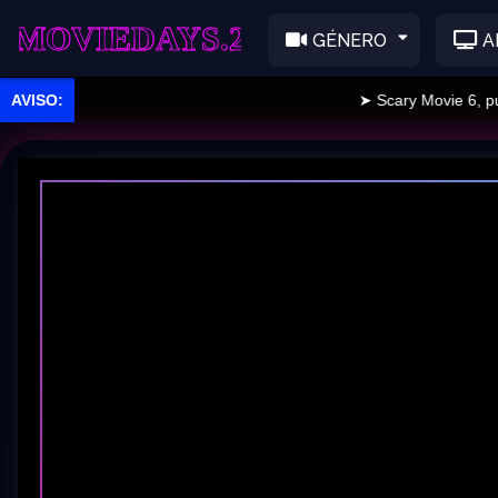
EDAYS.2
GÉNERO
A
➤ Scary Movie 6, public