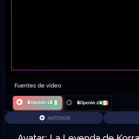
Fuentes de vídeo
🔒Opción 1🔒
🔒Opción 2🔒
ANTERIOR
Avatar: La Leyenda de Korra