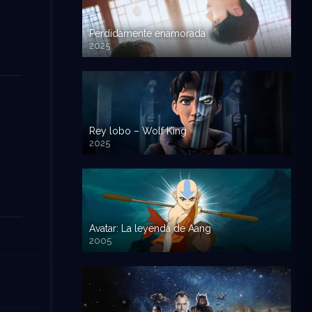
Perdidamente enamorada
2025
Rey lobo – Wolf King
2025
Avatar: La leyenda de Aang
2005