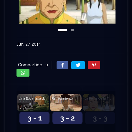
descubren a la familia de parte de su padre. Kai se
aprovecha de su Aire Control para engañar a
gente rica y robarles sus pertenencias, pero
termina siendo capturado por los Dai Li.
Jun. 27, 2014
Compartido
0
Una Bocanada de Aire Fresco
Renacimiento
La Reina de la Tierra
3 - 1
3 - 2
3 - 3