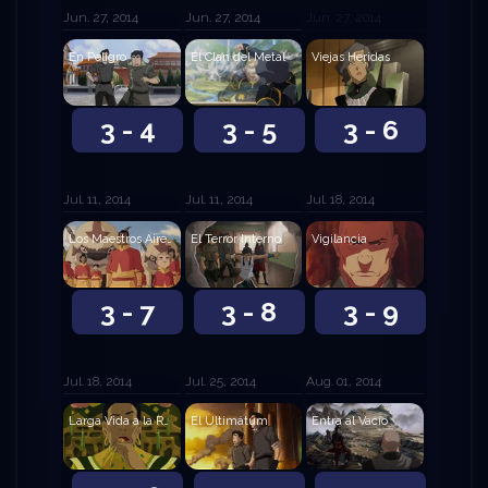
Jun. 27, 2014
Jun. 27, 2014
Jun. 27, 2014
En Peligro
El Clan del Metal
Viejas Heridas
3 - 4
3 - 5
3 - 6
Jul. 11, 2014
Jul. 11, 2014
Jul. 18, 2014
Los Maestros Aire Originales
El Terror Interno
Vigilancia
3 - 7
3 - 8
3 - 9
Jul. 18, 2014
Jul. 25, 2014
Aug. 01, 2014
Larga Vida a la Reina
El Ultimátum
Entra al Vacío