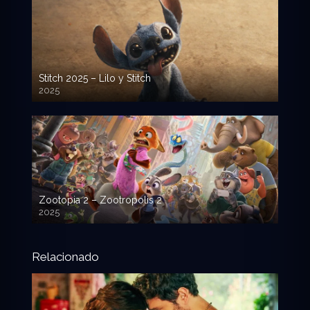
Stitch 2025 – Lilo y Stitch
2025
720p HD
Zootopia 2 – Zootropolis 2
2025
720p HD
Relacionado