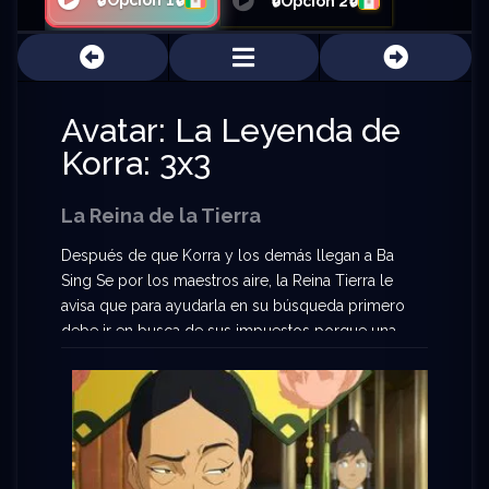
🔒Opción 1🔒
🔒Opción 2🔒
Avatar: La Leyenda de
Korra: 3x3
La Reina de la Tierra
Después de que Korra y los demás llegan a Ba
Sing Se por los maestros aire, la Reina Tierra le
avisa que para ayudarla en su búsqueda primero
debe ir en busca de sus impuestos porque una
banda de bárbaros los estaba robando. Una vez
que Korra llega con los impuestos, la Reina le
dice que no hay ni un solo Maestro Aire en la
ciudad, lo que hace que Korra se enoje. Mientras
Mako y Bolin se quedaron atrapados en el sector
bajo durante una persecución con Kai, donde