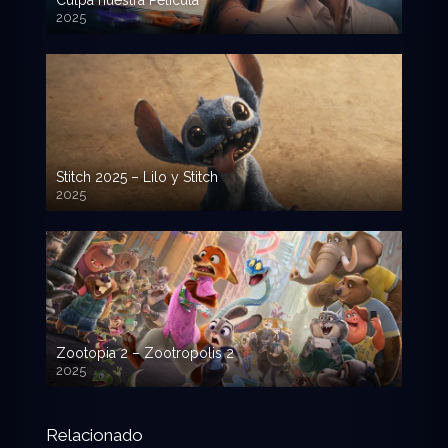
Culpa nuestra Pelicula
2025
720p HD
Stitch 2025 – Lilo y Stitch
2025
720p HD
Zootopia 2 – Zootropolis 2
2025
720p HD
Relacionado