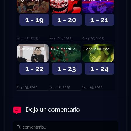
Sigo sintiendo algo raro en el pecho
Ánimo, Okarun
A reconstruir la casa
1 - 19
1 - 20
1 - 21
Aug. 15, 2025
Aug. 22, 2025
Aug. 29, 2025
¿Cuál es el secreto para ser popular?
Es un monstruo gigante
¡Choque del monstruo espacial y el robot gigante!
1 - 22
1 - 23
1 - 24
Sep. 05, 2025
Sep. 12, 2025
Sep. 19, 2025
Deja un comentario