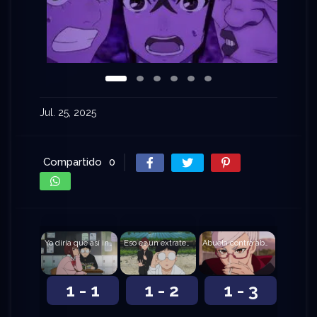
Jul. 25, 2025
Compartido
0
Yo diría que así inicia el amor
Eso es un extraterrestre, ¿no?
Abuela contra abuela
1 - 1
1 - 2
1 - 3