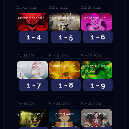
Oct. 04, 2024
Oct. 11, 2024
Oct. 18, 2024
Mandamos a volar a la Turbo Abuela
Oye, ¿dónde están tus bolas?
Se aparece una mujer peligrosa
1 - 4
1 - 5
1 - 6
Oct. 25, 2024
Nov. 01, 2024
Nov. 08, 2024
Hacia un mundo compasivo
Siento algo extraño en el pecho
¡Fusión! ¡El Demonio Dover Nessie Serpiano!
1 - 7
1 - 8
1 - 9
Nov. 15, 2024
Nov. 22, 2024
Nov. 29, 2024
¿Has visto la mutilación de ganado?
Su primer amor
Vayamos a la casa embrujada