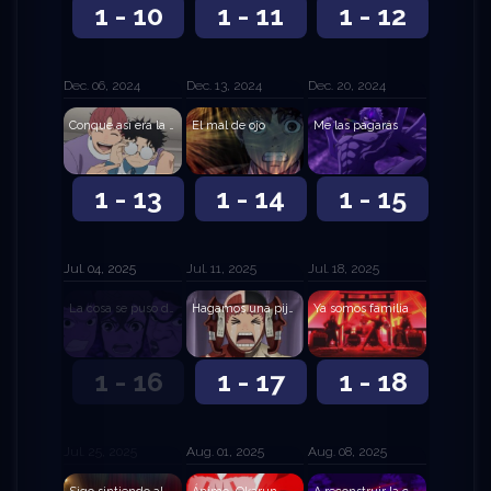
1 - 10
1 - 11
1 - 12
Dec. 06, 2024
Dec. 13, 2024
Dec. 20, 2024
Conque así era la leyenda de la Gran Serpiente
El mal de ojo
Me las pagarás
1 - 13
1 - 14
1 - 15
Jul. 04, 2025
Jul. 11, 2025
Jul. 18, 2025
La cosa se puso demasiado escabrosa
Hagamos una pijamada
Ya somos familia
1 - 16
1 - 17
1 - 18
Jul. 25, 2025
Aug. 01, 2025
Aug. 08, 2025