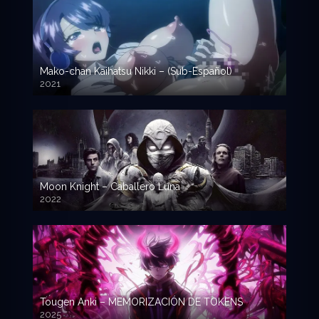
Mako-chan Kaihatsu Nikki – (Sub-Español)
2021
Moon Knight – Caballero Luna
2022
Tougen Anki – MEMORIZACIÓN DE TOKENS
2025