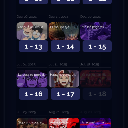
Dec. 06, 2024
Dec. 13, 2024
Dec. 20, 2024
Conque así era la leyenda de la Gran Serpiente
El mal de ojo
Me las pagarás
1 - 13
1 - 14
1 - 15
Jul. 04, 2025
Jul. 11, 2025
Jul. 18, 2025
La cosa se puso demasiado escabrosa
Hagamos una pijamada
Ya somos familia
1 - 16
1 - 17
1 - 18
Jul. 25, 2025
Aug. 01, 2025
Aug. 08, 2025
Sigo sintiendo algo raro en el pecho
Ánimo, Okarun
A reconstruir la casa