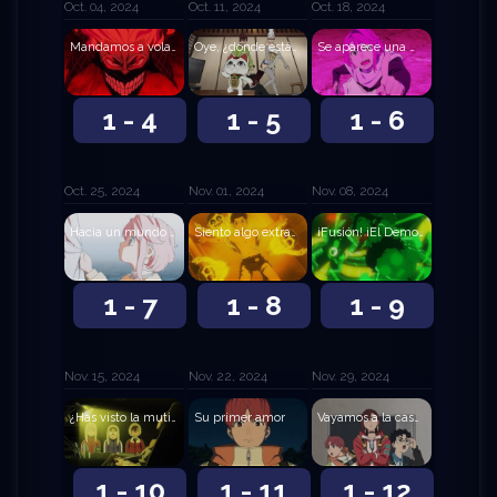
Oct. 04, 2024
Oct. 11, 2024
Oct. 18, 2024
Mandamos a volar a la Turbo Abuela
Oye, ¿dónde están tus bolas?
Se aparece una mujer peligrosa
1 - 4
1 - 5
1 - 6
Oct. 25, 2024
Nov. 01, 2024
Nov. 08, 2024
Hacia un mundo compasivo
Siento algo extraño en el pecho
¡Fusión! ¡El Demonio Dover Nessie Serpiano!
1 - 7
1 - 8
1 - 9
Nov. 15, 2024
Nov. 22, 2024
Nov. 29, 2024
¿Has visto la mutilación de ganado?
Su primer amor
Vayamos a la casa embrujada
1 - 10
1 - 11
1 - 12