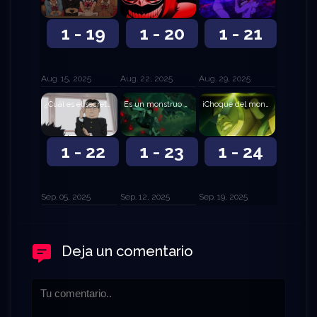
1 - 19
1 - 20
1 - 21
Aug. 15, 2025
Aug. 22, 2025
Aug. 29, 2025
¿Cuál es el secreto para ser popular?
Es un monstruo gigante
¡Choque del monstruo espacial y el robot gigante!
1 - 22
1 - 23
1 - 24
Sep. 05, 2025
Sep. 12, 2025
Sep. 19, 2025
Deja un comentario