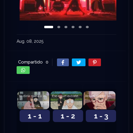
Aug. 08, 2025
Compartido
0
Yo diría que así inicia el amor
Eso es un extraterrestre, ¿no?
Abuela contra abuela
1 - 1
1 - 2
1 - 3