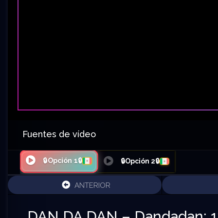
Fuentes de vídeo
🔒Opción 1🔒
🔒Opción 2🔒
ANTERIOR
DAN DA DAN – Dandadan: 1