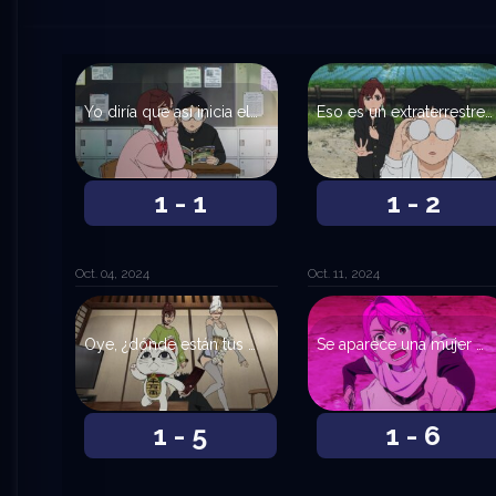
Yo diría que así inicia el amor
Eso es un extraterrestre, ¿no?
1 - 1
1 - 2
Oct. 04, 2024
Oct. 11, 2024
Oye, ¿dónde están tus bolas?
Se aparece una mujer peligrosa
1 - 5
1 - 6