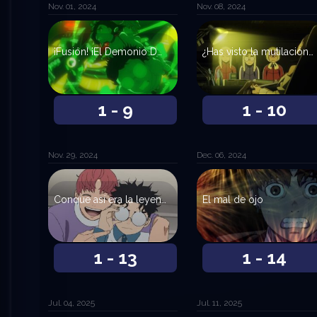
Nov. 01, 2024
Nov. 08, 2024
¡Fusión! ¡El Demonio Dover Nessie Serpiano!
¿Has visto la mutilación de ganado?
1 - 9
1 - 10
Nov. 29, 2024
Dec. 06, 2024
Conque así era la leyenda de la Gran Serpiente
El mal de ojo
1 - 13
1 - 14
Jul. 04, 2025
Jul. 11, 2025