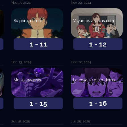
Nov. 15, 2024
Nov. 22, 2024
Su primer amor
Vayamos a la casa embrujada
1 - 11
1 - 12
Dec. 13, 2024
Dec. 20, 2024
Me las pagarás
La cosa se puso demasiado escabrosa
1 - 15
1 - 16
Jul. 18, 2025
Jul. 25, 2025