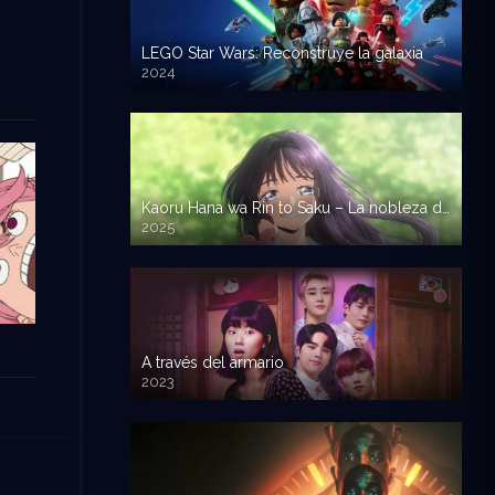
LEGO Star Wars: Reconstruye la galaxia
2024
Kaoru Hana wa Rin to Saku – La nobleza de las flores
2025
A través del armario
2023