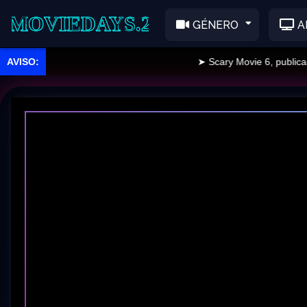
EDAYS.2
GÉNERO
A
➤ Scary Movie 6, publicado.