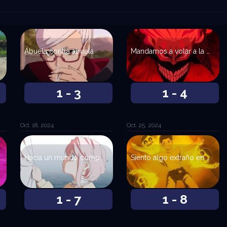
Abuela contra abuela
Mandamos a volar a la Turbo Abuela
1 - 3
1 - 4
Oct. 18, 2024
Oct. 25, 2024
Hacia un mundo compasivo
Siento algo extraño en el pecho
1 - 7
1 - 8