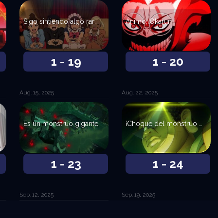
Sigo sintiendo algo raro en el pecho
Ánimo, Okarun
1 - 19
1 - 20
Aug. 15, 2025
Aug. 22, 2025
Es un monstruo gigante
¡Choque del monstruo espacial y el robot gigante!
1 - 23
1 - 24
Sep. 12, 2025
Sep. 19, 2025