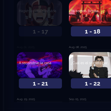
Hagamos una pijamada
Ya somos familia
1 - 17
1 - 18
Aug. 01, 2025
Aug. 08, 2025
A reconstruir la casa
¿Cuál es el secreto para ser popular?
1 - 21
1 - 22
Aug. 29, 2025
Sep. 05, 2025