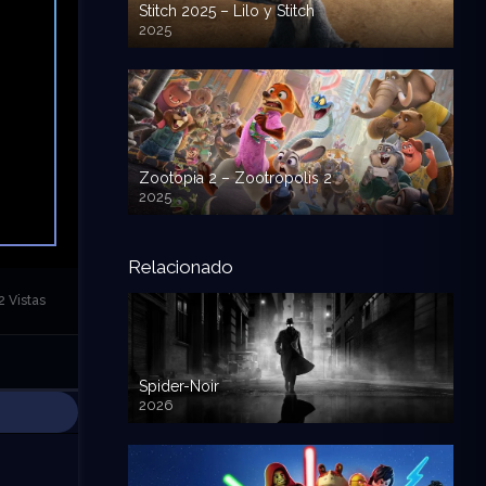
Stitch 2025 – Lilo y Stitch
2025
720p HD
Zootopia 2 – Zootropolis 2
2025
720p HD
Relacionado
2 Vistas
Spider-Noir
2026