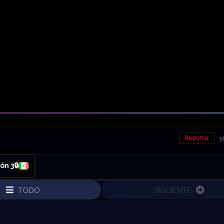
Reportar
5
ón 3🔒
TODO
SIGUIENTE