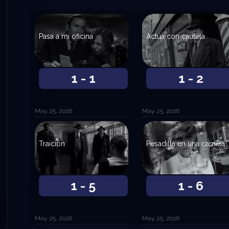
Pasa a mi oficina
Actúa con cautela
1 - 1
1 - 2
May. 25, 2026
May. 25, 2026
Traición
Pesadilla en una camilla
1 - 5
1 - 6
May. 25, 2026
May. 25, 2026