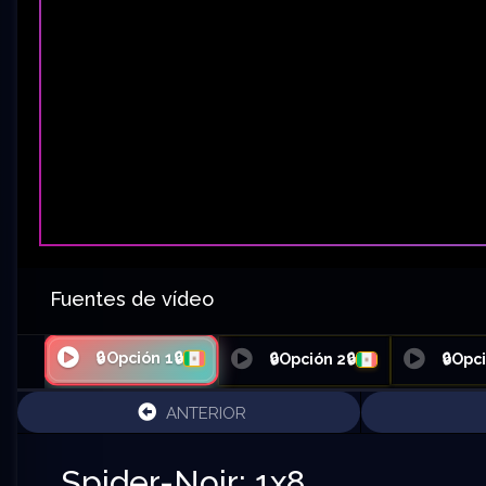
Fuentes de vídeo
🔒Opción 1🔒
🔒Opción 2🔒
🔒Opci
ANTERIOR
Spider-Noir: 1x8