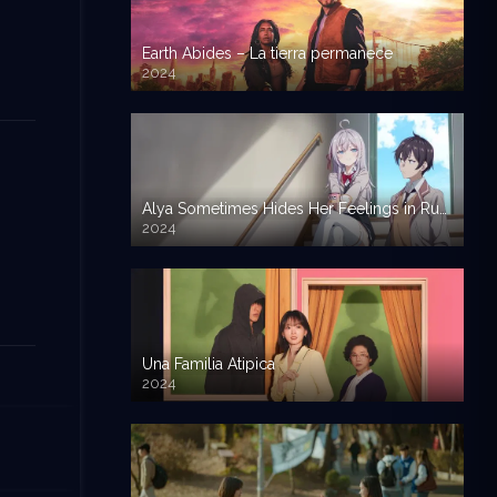
Earth Abides – La tierra permanece
2024
Alya Sometimes Hides Her Feelings in Russian
2024
Una Familia Atipica
2024