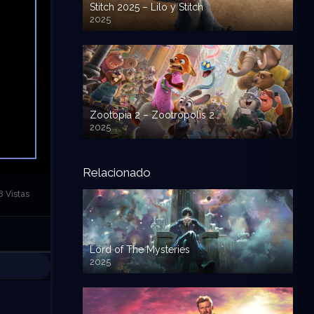
Stitch 2025 – Lilo y Stitch
2025
720p HD
Zootopia 2 – Zootropolis 2
2025
720p HD
Relacionado
8 Vistas
Lord of The Mysteries
2025