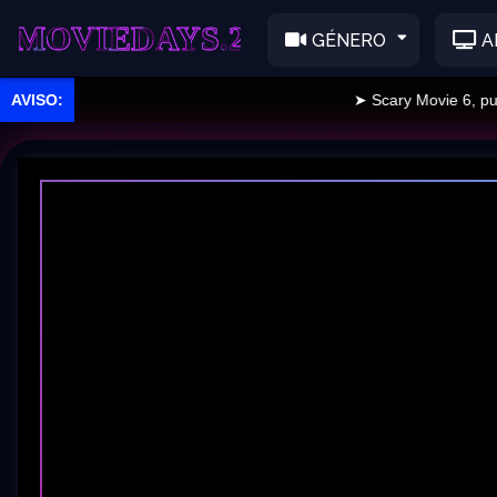
EDAYS.2
GÉNERO
A
➤ Scary Movie 6, public