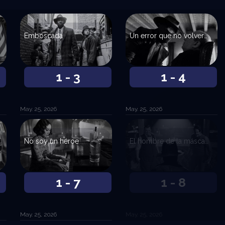
Emboscada
Un error que no volveré a cometer
1 - 3
1 - 4
May. 25, 2026
May. 25, 2026
No soy un héroe
El hombre de la máscara
1 - 7
1 - 8
May. 25, 2026
May. 25, 2026