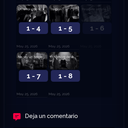
Un error que no volveré a cometer
Traición
Pesadilla en una camilla
1 - 4
1 - 5
1 - 6
May. 25, 2026
May. 25, 2026
May. 25, 2026
No soy un héroe
El hombre de la máscara
1 - 7
1 - 8
May. 25, 2026
May. 25, 2026
Deja un comentario