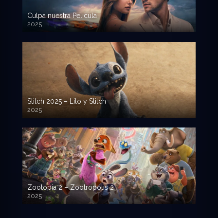
Culpa nuestra Pelicula
2025
720p HD
Stitch 2025 – Lilo y Stitch
2025
720p HD
Zootopia 2 – Zootropolis 2
2025
720p HD