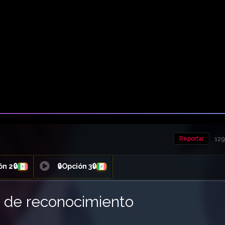
Reportar
129
ón 2🔒
🔒Opción 3🔒
ón de reconocimiento