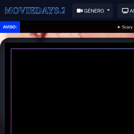
EDAYS.2
GÉNERO
A
➤ Scary Movie