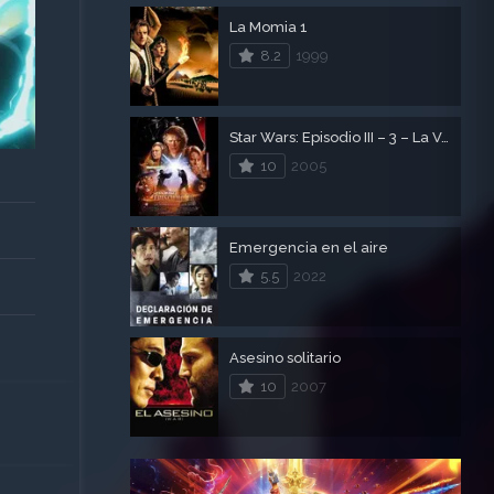
La Momia 1
8.2
1999
Star Wars: Episodio III – 3 – La Venganza de los Sith
10
2005
Emergencia en el aire
5.5
2022
Asesino solitario
10
2007