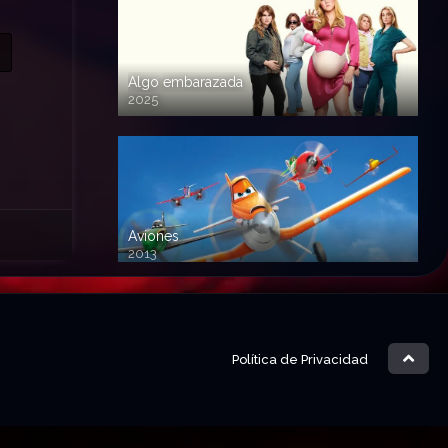
Algo embarazada
2025
720p HD
Aviones
2013
720 HD
Política de Privacidad