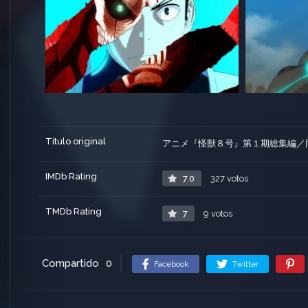
Título original
アニメ『怪獣８号』第１期総集編／
IMDb Rating
7.0
327 votos
TMDb Rating
7
9 votos
Compartido
0
Facebook
Twitter