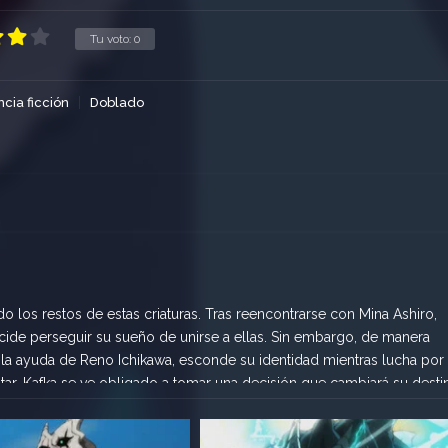
Tu voto:
0
ncia ficción
Doblado
do los restos de estas criaturas. Tras reencontrarse con Mina Ashiro,
ide perseguir su sueño de unirse a ellas. Sin embargo, de manera
 la ayuda de Reno Ichikawa, esconde su identidad mientras lucha por
litar, Kafka se ve obligado a tomar una decisión que cambiará su desti