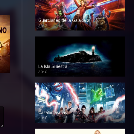
Guardianes de la Galaxia 2
2017
720p HD
La Isla Siniestra
2010
720p HD
Cazafantasmas
2016
720p HD