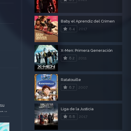
Baby el Aprendiz del Crimen
8.4
2017
X-Men: Primera Generación
8.2
2011
Ratatouille
8.7
2007
 su
Liga de la Justicia
no y
8.8
2017