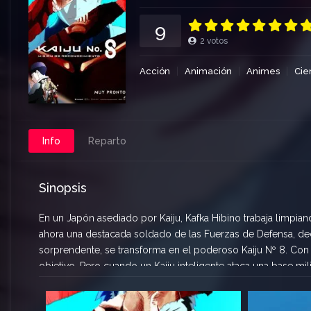
9
2
votos
Acción
Animación
Animes
Cie
Info
Reparto
Sinopsis
En un Japón asediado por Kaiju, Kafka Hibino trabaja limpian
ahora una destacada soldado de las Fuerzas de Defensa, dec
sorprendente, se transforma en el poderoso Kaiju Nº 8. Con
objetivo. Pero cuando un Kaiju inteligente ataca una base mi
el del mundo.