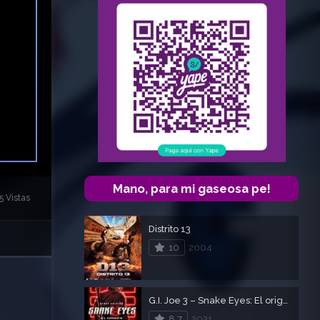
Mano, para mi gaseosa pe!
5 Vistas
Distrito 13
10
2004
G.I. Joe 3 – Snake Eyes: El origen
8.7
2021