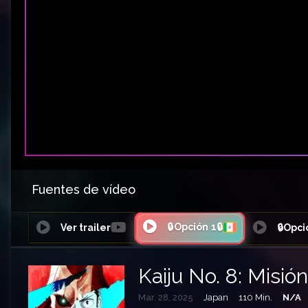
Fuentes de vídeo
🔒Opción 1🔒
Ver trailer
🔒Opci
Kaiju No. 8: Misi
Mar. 28, 2025
Japan
110 Min.
N/A