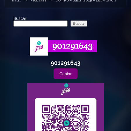
Inicio
Películas
60 FPS – Stitch 2025 – Lilo y Stitch
Buscar
Buscar
901291643
Copiar