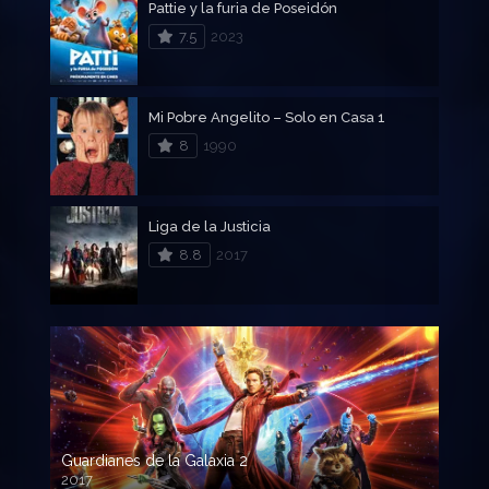
Pattie y la furia de Poseidón
7.5
2023
Mi Pobre Angelito – Solo en Casa 1
8
1990
Liga de la Justicia
8.8
2017
Guardianes de la Galaxia 2
2017