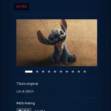
60 FPS
Título original
Lilo & Stitch
IMDb Rating
6.9
50,164