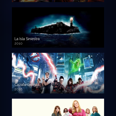
720p HD
La Isla Siniestra
2010
720p HD
Cazafantasmas
2016
720p HD