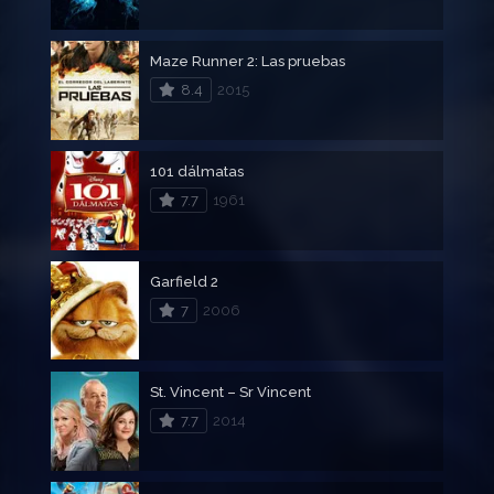
Maze Runner 2: Las pruebas
8.4
2015
101 dálmatas
7.7
1961
Garfield 2
7
2006
St. Vincent – Sr Vincent
7.7
2014