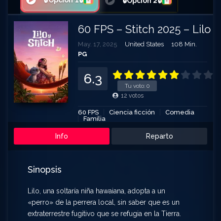
🔒Opción 1🔒
🔒Opción 2🔒
60 FPS – Stitch 2025 – Lilo y
May. 17, 2025
United States
108 Min.
PG
6.3
Tu voto:
0
12
votos
60 FPS
Ciencia ficción
Comedia
Familia
Info
Reparto
Sinopsis
Lilo, una soltaría niña hawaiana, adopta a un
«perro» de la perrera local, sin saber que es un
extraterrestre fugitivo que se refugia en la Tierra.