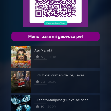
Mano, para mi gaseosa pe!
¡Asu Mare! 3
8.5
2018
El club del crimen de los jueves
9.2
2025
El Efecto Mariposa 3: Revelaciones
10
2009