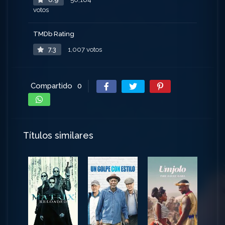
votos
TMDb Rating
7.3
1,007 votos
Compartido
0
Títulos similares