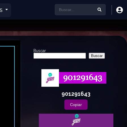
S
Buscar
Buscar
901291643
Copiar