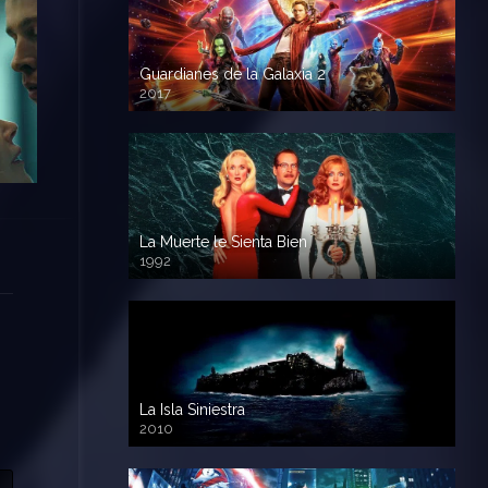
Guardianes de la Galaxia 2
2017
720p HD
La Muerte le Sienta Bien
1992
720p HD
La Isla Siniestra
2010
720p HD