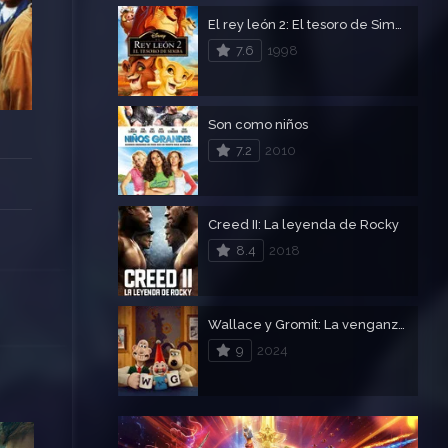
El rey león 2: El tesoro de Simba
7.6
1998
Son como niños
7.2
2010
Creed II: La leyenda de Rocky
8.4
2018
Wallace y Gromit: La venganza se sirve con plumas
9
2024