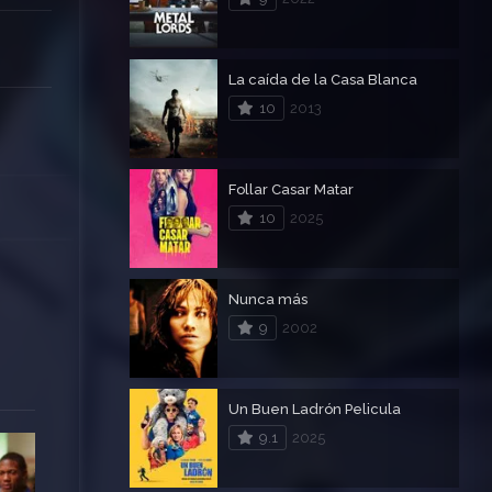
La caída de la Casa Blanca
10
2013
Follar Casar Matar
10
2025
Nunca más
9
2002
Un Buen Ladrón Pelicula
9.1
2025