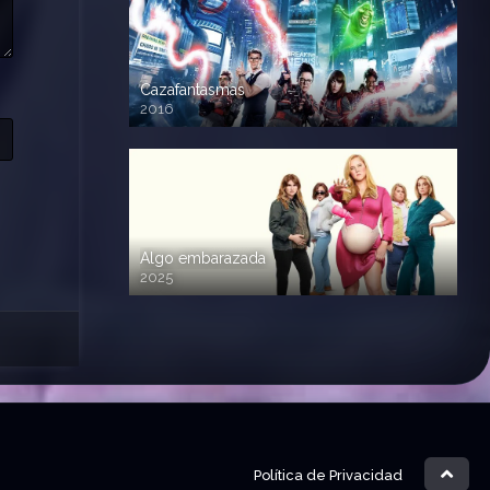
Cazafantasmas
2016
720p HD
Algo embarazada
2025
720p HD
Política de Privacidad