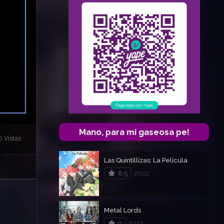
Mano, para mi gaseosa pe!
0 Vistas
Las Quintillizas: La Película
8.5
2022
Metal Lords
9
2022