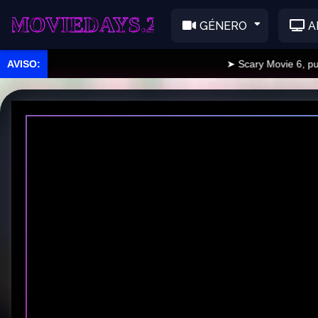
EDAYS.2
GÉNERO
A
➤ Scary Movie 6, publicad