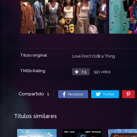
Título original
Love Don't Co$t a Thing
TMDb Rating
7.5
591 votos
Compartido
1
Facebook
Twitter
Títulos similares