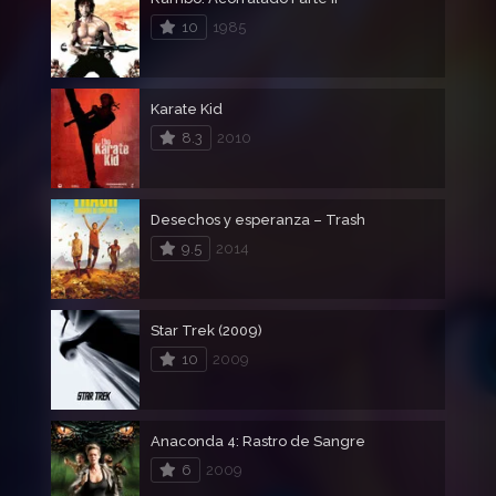
10
1985
Karate Kid
8.3
2010
Desechos y esperanza – Trash
9.5
2014
Star Trek (2009)
10
2009
Anaconda 4: Rastro de Sangre
6
2009