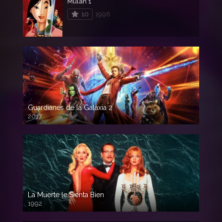
Mulán 1
10
1998
Guardianes de la Galaxia 2
2017
720p HD
La Muerte le Sienta Bien
1992
720p HD