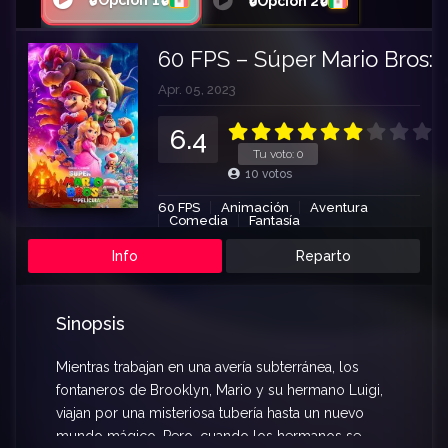
🔒Opción 1🔒
🔒Opción 2🔒
60 FPS – Súper Mario Bros: 
Apr. 05, 2023
6.4
Tu voto:
0
10
votos
60 FPS
Animación
Aventura
Comedia
Fantasía
Info
Reparto
Sinopsis
Mientras trabajan en una avería subterránea, los
fontaneros de Brooklyn, Mario y su hermano Luigi,
viajan por una misteriosa tubería hasta un nuevo
mundo mágico. Pero, cuando los hermanos se