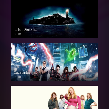
La Isla Siniestra
2010
720p HD
Cazafantasmas
2016
720p HD