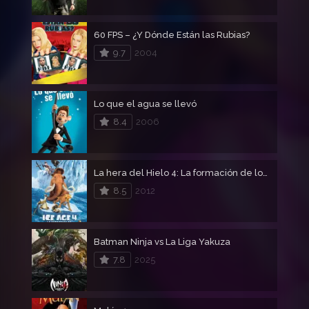
60 FPS – ¿Y Dónde Están las Rubias?
9.7
2004
Lo que el agua se llevó
8.4
2006
La hera del Hielo 4: La formación de los continentes – Ice Age 4
8.5
2012
Batman Ninja vs La Liga Yakuza
7.8
2025