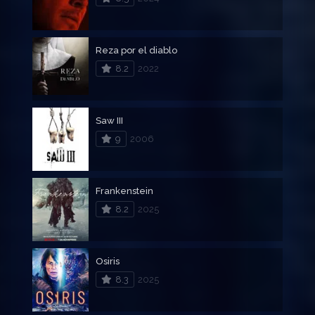
Reza por el diablo
8.2
2022
Saw III
9
2006
Frankenstein
8.2
2025
Osiris
8.3
2025