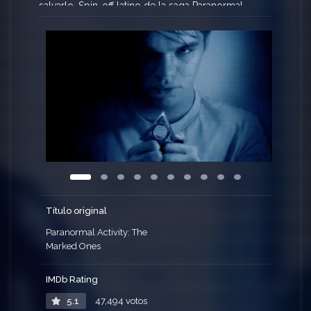
salvarlo. Spin-off latino de la saga Paranormal
Activity.
Título original
Paranormal Activity: The
Marked Ones
IMDb Rating
5.1
47,494 votos