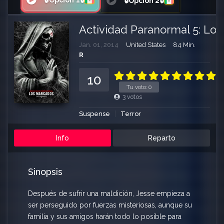
🔒Opción 1🔒
🔒Opción 2🔒
Actividad Paranormal 5: Lo
Jan. 01, 2014
United States
84 Min.
R
10
Tu voto:
0
3
votos
Suspense
Terror
Info
Reparto
Sinopsis
Después de sufrir una maldición, Jesse empieza a
ser perseguido por fuerzas misteriosas, aunque su
familia y sus amigos harán todo lo posible para