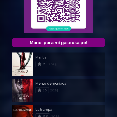
Mano, para mi gaseosa pe!
Mantis
8
2025
Mente demoníaca
10
2024
La trampa
8.5
2024