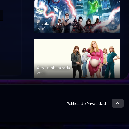
Cazafantasmas
2016
720p HD
Algo embarazada
2025
720p HD
Política de Privacidad