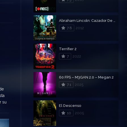
Abraham Lincoln: Cazador De Vampiros
7.8
2012
Terrifier 2
7
2022
60 FPS – M3GAN 2.0 – Megan 2
7.1
2025
de
sta
r su
El Descenso
10
2005