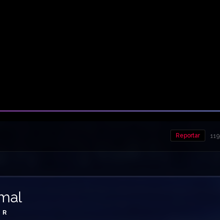
Reportar
119
rmal
R