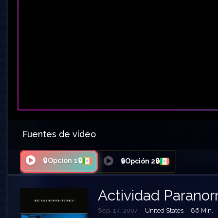
Fuentes de vídeo
🔒Opción 1🔒
🔒Opción 2🔒
Actividad Parano
Sep. 14, 2007
United States
86 Min.