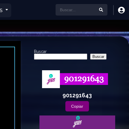
S
Buscar
Buscar
901291643
Copiar