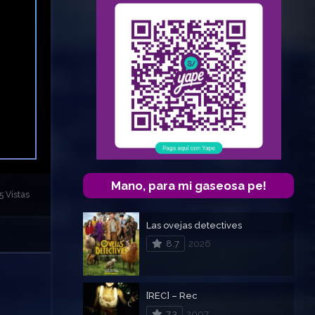
Mano, para mi gaseosa pe!
5 Vistas
Las ovejas detectives
8.7
2026
[REC] – Rec
7.3
2007