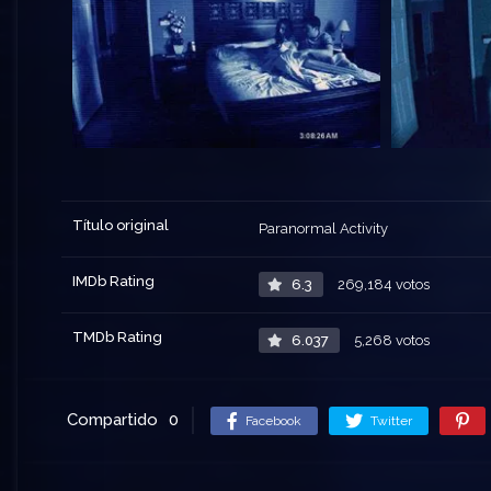
Título original
Paranormal Activity
IMDb Rating
6.3
269,184 votos
TMDb Rating
6.037
5,268 votos
Compartido
0
Facebook
Twitter