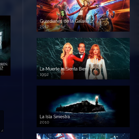
Guardianes de la Galaxia 2
2017
720p HD
La Muerte le Sienta Bien
1992
720p HD
La Isla Siniestra
2010
720p HD