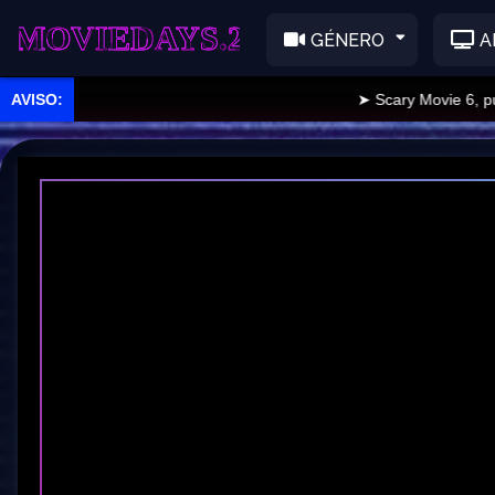
EDAYS.2
GÉNERO
A
➤ Scary Movie 6, public