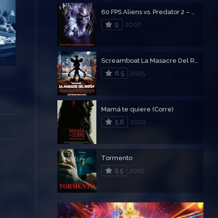
60 FPS Aliens vs. Predator 2 – Alien vs Depredador 2
9
2007
Screamboat La Masacre Del Ratón
6.5
2025
Mamá te quiere (Corre)
5.6
2020
Tormento
5.5
2025