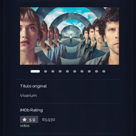
de ventas, que les acompaña a Yonder, una nueva,
misteriosa y peculiar urbanización donde todas
las casas son idénticas, para mostrarles una
vivienda unifamiliar para ellos. Volviendo de la
visita, quedan atrapados en una laberíntica e
interminable pesadilla surrealista.
Título original
Vivarium
IMDb Rating
5.9
85,930
votos