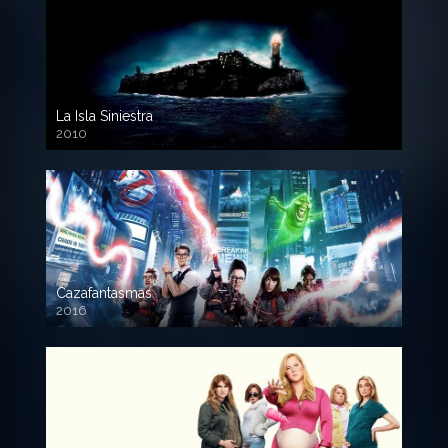
La Isla Siniestra
2010
720p HD
Cazafantasmas
2016
720p HD