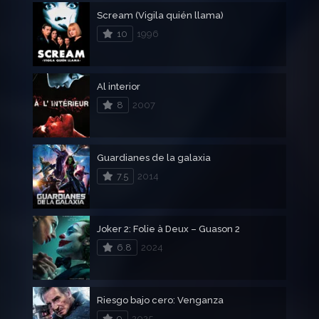
Scream (Vigila quién llama)
10
1996
Al interior
8
2007
Guardianes de la galaxia
7.5
2014
Joker 2: Folie à Deux – Guason 2
6.8
2024
Riesgo bajo cero: Venganza
9
2025