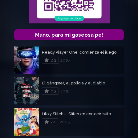
Mano, para mi gaseosa pe!
Ready Player One: comienza el juego
8.2
2018
El gángster, el policía y el diablo
8.3
2019
Lilo y Stitch 2: Stitch en cortocircuito
7.4
2005