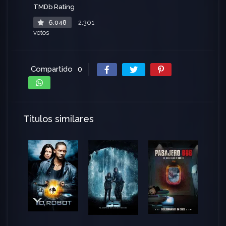
TMDb Rating
6.048
2,301
votos
Compartido
0
Títulos similares