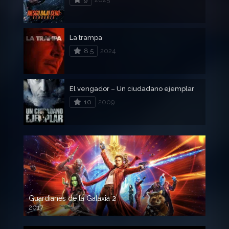
La trampa
8.5
2024
El vengador – Un ciudadano ejemplar
10
2009
Guardianes de la Galaxia 2
2017
720p HD