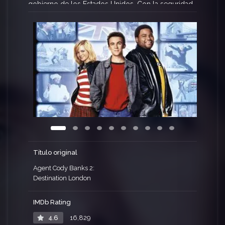
gobierno de los Estados Unidos. Con la seguridad
mundial en peligro, Cody tiene que desplazarse
de incógnito a Londres para conseguir traerlo de
vuelta. Al otro lado del océano y envuelto en
problemas, Cody se ve obligado a hacerse pasar
por un estudiante de una prestigiosa escuela de
música en régimen de internado y a evitar que los
otros chicos descubran su verdadera identidad,
todo mientras se infiltra en guaridas secretas,
sigue la pista a su objetivo y toca el clarinete.
Título original
Agent Cody Banks 2:
Destination London
IMDb Rating
4.6
16,829