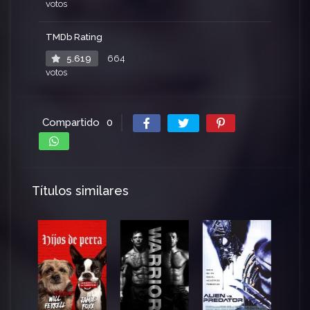
votos
TMDb Rating
5.619
664
votos
Compartido
0
Títulos similares