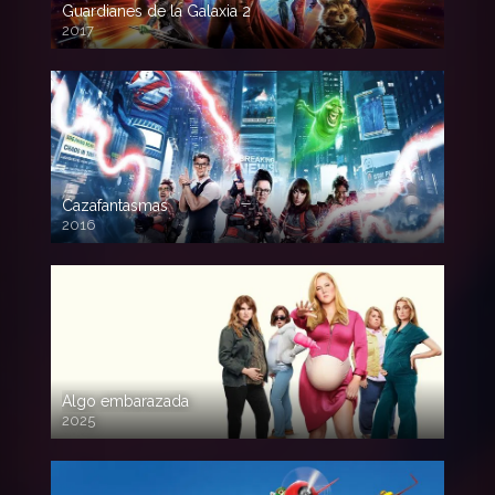
Guardianes de la Galaxia 2
2017
720p HD
Cazafantasmas
2016
720p HD
Algo embarazada
2025
720p HD