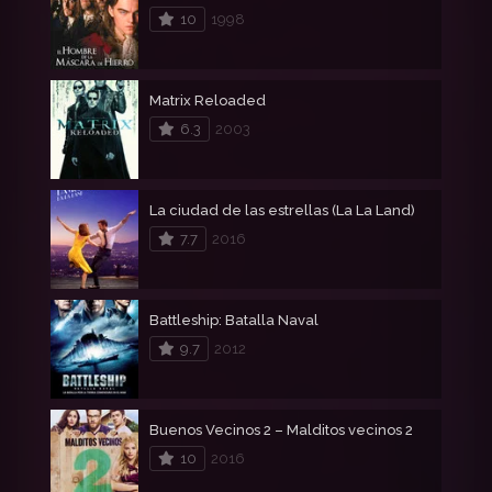
10
1998
Matrix Reloaded
6.3
2003
La ciudad de las estrellas (La La Land)
7.7
2016
Battleship: Batalla Naval
9.7
2012
Buenos Vecinos 2 – Malditos vecinos 2
10
2016