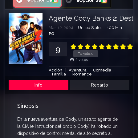
🔒Opción 1🔒
🔒Opción 2🔒
Agente Cody Banks 2: Desti
Mar. 12, 2004
United States
100 Min.
PG
9
Tu voto:
0
2
votos
Acción
Aventura
Comedia
Familia
Romance
Info
Reparto
Sinopsis
En la nueva aventura de Cody, un astuto agente de
la CIA (e instructor del propio Cody) ha robado un
dispositivo de control mental de alto secreto al