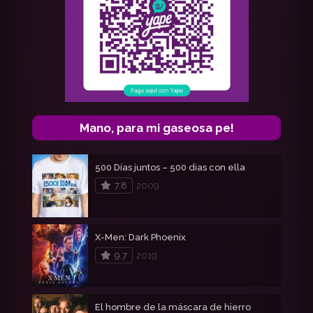
Mano, para mi gaseosa pe!
500 Días juntos – 500 dias con ella
7.8
2009
X-Men: Dark Phoenix
9.7
2019
El hombre de la máscara de hierro