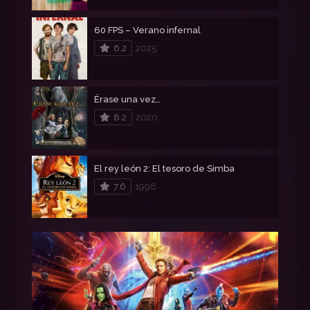
60 FPS – Verano infernal
6.2
2025
Érase una vez…
8.2
2020
El rey león 2: El tesoro de Simba
7.6
1998