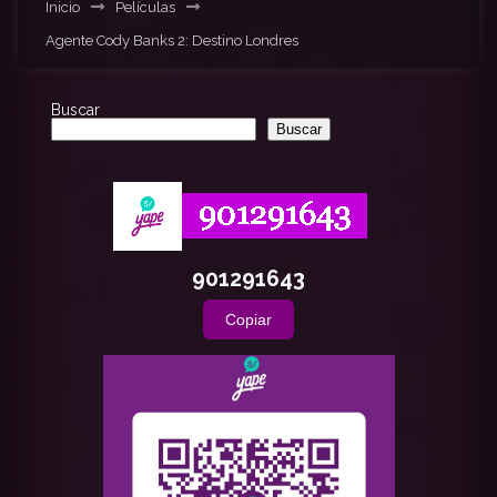
Inicio
Películas
Agente Cody Banks 2: Destino Londres
Buscar
Buscar
901291643
Copiar