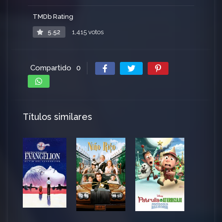
TMDb Rating
5.52
1,415 votos
Compartido
0
Títulos similares