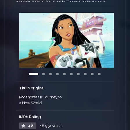
prepara para el baile de la Caceria, abre poco a
poco su corazón a Rolfe. Pero la misteriosa
aparición de John Smith sumerge a Pocahontas en
un dilema… elegir entre dos amores y dos
maneras de vivir.
Título original
Pocahontas II: Journey to
a New World
IMDb Rating
4.8
18,951 votos