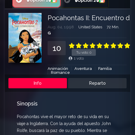
🔒Opción 1🔒
🔒Opción 2🔒
Pocahontas II: Encuentro d
Aug. 04, 1998
United States
72 Min.
G
10
Tu voto:
0
1
voto
Animación
Aventura
Familia
Romance
Info
Reparto
Sinopsis
Pocahontas vive el mayor reto de su vida en su
viaje a Inglaterra. Con la ayuda del apuesto John
Rolfe, buscará la paz de su pueblo. Mientra se