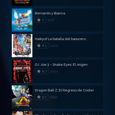
Bernardo y Bianca
7
1977
Haikyu!! La batalla del basurero
8.1
2024
G.I. Joe 3 – Snake Eyes: El origen
8.7
2021
Dragon Ball Z: El Regreso de Cooler
9.1
1992