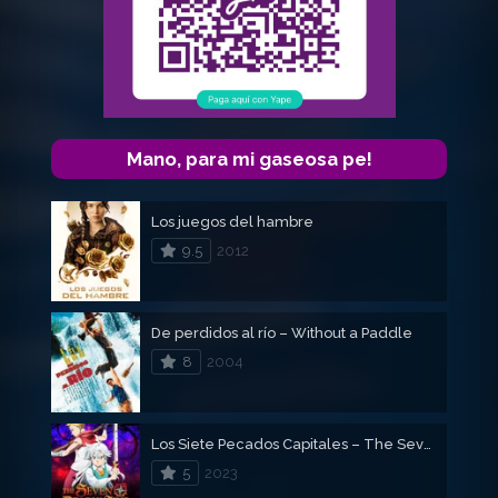
Mano, para mi gaseosa pe!
Los juegos del hambre
9.5
2012
De perdidos al río – Without a Paddle
8
2004
Los Siete Pecados Capitales – The Seven Deadly Sins: El rencor de Edimburgo (Parte 2)
5
2023