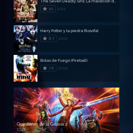
The Seven Deadly Sins: La maldición de la luz
10
2021
Harry Potter y la piedra filosofal
8.7
2001
Bolas de Fuego (Fireball)
7.6
2009
Guardianes de la Galaxia 2
2017
720p HD