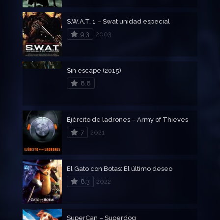
S.W.A.T. 1 – Swat unidad especial
9.3
2003
Sin escape (2015)
8.8
Ejército de ladrones – Army of Thieves
7
2021
El Gato con Botas: El último deseo
8.3
2022
SuperCan – Superdog