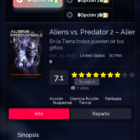
🔒Opción 1🔒
🔒Opción 2🔒
🔒Opción 3🔒
Aliens vs. Predator 2 – Alie
En la Tierra todos pueden oir tus
gritos.
Dec. 25, 2007
United States
87 Min.
R
7.1
Tu voto:
0
7
votos
Acción
Ciencia ficción
Fantasía
Suspense
Terror
Info
Reparto
Sinopsis