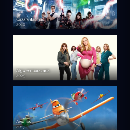
Cazafantasmas
2016
720p HD
Algo embarazada
2025
720p HD
Aviones
2013
720 HD