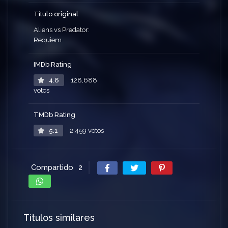
Título original
Aliens vs Predator:
Requiem
IMDb Rating
4.6
128,688
votos
TMDb Rating
5.1
2,459 votos
Compartido
2
Títulos similares