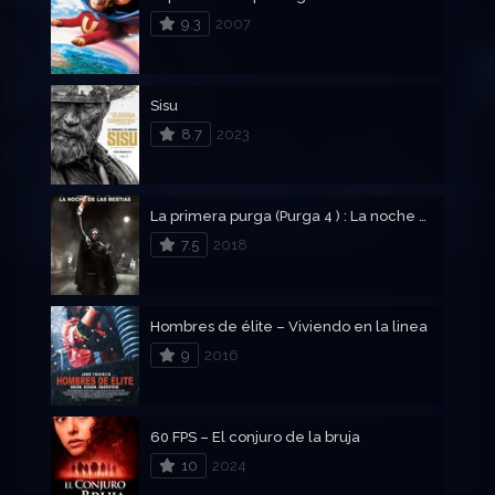
9.3
2007
Sisu
8.7
2023
La primera purga (Purga 4 ) : La noche de las bestias
7.5
2018
Hombres de élite – Viviendo en la linea
9
2016
60 FPS – El conjuro de la bruja
10
2024