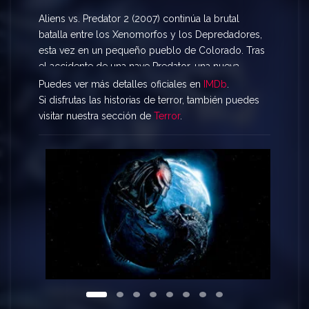
Aliens vs. Predator 2 (2007) continúa la brutal
batalla entre los Xenomorfos y los Depredadores,
esta vez en un pequeño pueblo de Colorado. Tras
el accidente de una nave Predator, una nueva
criatura híbrida conocida como Predalien escapa
Puedes ver más detalles oficiales en
IMDb
.
y desata el caos. Un guerrero Predator llega al
Si disfrutas las historias de terror, también puedes
planeta para contener el brote, mientras los
visitar nuestra sección de
Terror
.
habitantes intentan sobrevivir a la cacería de dos
de las especies más letales del universo.
Una película llena de acción, terror, oscuridad y
combates intensos, ideal para los fans de ambas
franquicias.