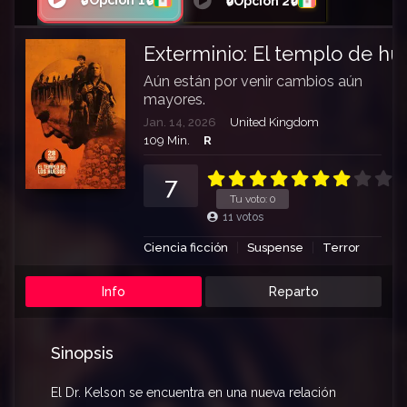
🔒Opción 1🔒
🔒Opción 2🔒
Exterminio: El templo de hu
Aún están por venir cambios aún
mayores.
Jan. 14, 2026
United Kingdom
109 Min.
R
7
Tu voto:
0
11
votos
Ciencia ficción
Suspense
Terror
Info
Reparto
Sinopsis
El Dr. Kelson se encuentra en una nueva relación