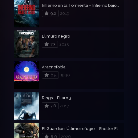
Infierno en la Tormenta – Infierno bajo el agua
9.2
2019
El muro negro
7.3
2025
Aracnofobia
8.5
1990
Rings – El aro 3
7.6
2017
El Guardián: Último refugio – Shelter El Protector
8.6
2026