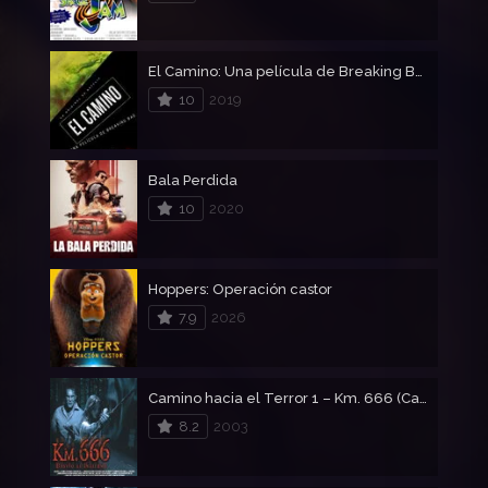
El Camino: Una película de Breaking Bad
10
2019
Bala Perdida
10
2020
Hoppers: Operación castor
7.9
2026
Camino hacia el Terror 1 – Km. 666 (Camino sangriento)
8.2
2003