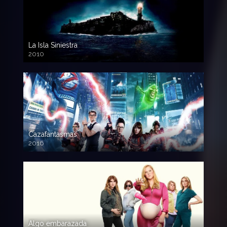
La Isla Siniestra
2010
720p HD
Cazafantasmas
2016
720p HD
Algo embarazada