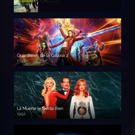
Guardianes de la Galaxia 2
2017
720p HD
La Muerte le Sienta Bien
1992
720p HD