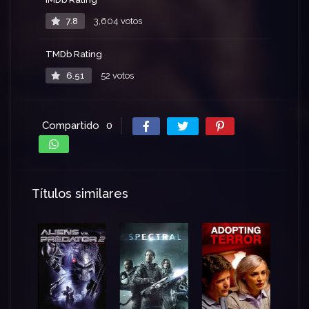
7.8
3,604 votos
TMDb Rating
6.51
52 votos
Compartido
0
Títulos similares