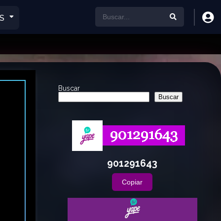
S
Buscar
Buscar
901291643
Copiar