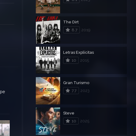
The Dirt
8.7
2019
Letras Explícitas
10
2015
Gran Turismo
7.7
2023
lpe
Steve
10
2025