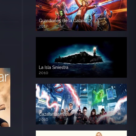
Guardianes de la Galaxia 2
2017
720p HD
La Isla Siniestra
2010
720p HD
Cazafantasmas
2016
720p HD