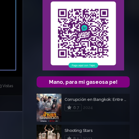
Mano, para mi gaseosa pe!
3 Vistas
Corrupción en Bangkok: Entre el cielo y el infierno
6.7
2024
Shooting Stars
8.1
2023