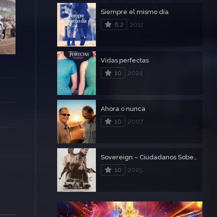
Siempre el mismo día
8.2
2011
Vidas perfectas
10
2024
Ahora o nunca
10
2007
Sovereign – Ciudadanos Soberanos
10
2025