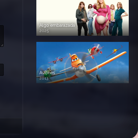
Algo embarazada
2025
720p HD
Aviones
2013
720 HD