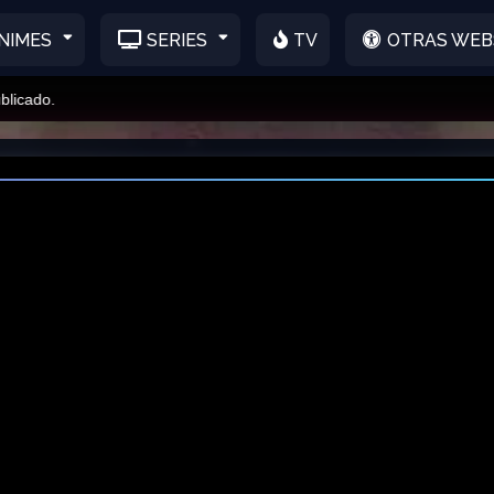
NIMES
SERIES
TV
OTRAS WEB
do.