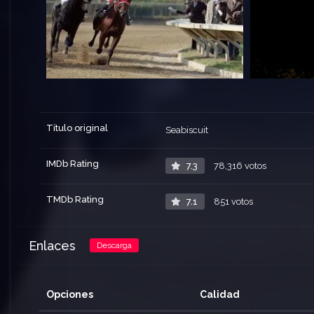
Título original
Seabiscuit
IMDb Rating
7.3
78,316 votos
TMDb Rating
7.1
851 votos
Enlaces
Descarga
Opciones
Calidad