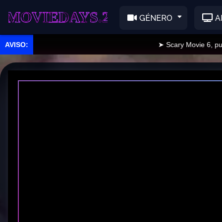
EDAYS.2
GÉNERO
A
➤ Scary Movie 6, publica