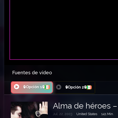
Fuentes de vídeo
🔒Opción 1🔒
🔒Opción 2🔒
Alma de héroes 
Jul. 22, 2003
United States
141 Min.