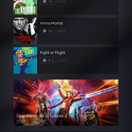
10
2025
Arma Mortal
10
1987
Fight or Flight
8.3
2025
Guardianes de la Galaxia 2
2017
720p HD