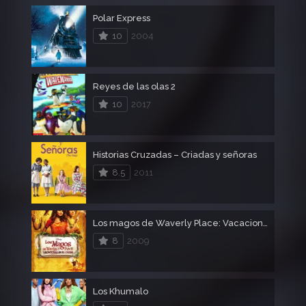
Polar Express
10
2004
Reyes de las olas 2
10
2017
Historias Cruzadas – Criadas y señoras
8.5
2011
Los magos de Waverly Place: Vacaciones en el Caribe
8
2009
Los Khumalo