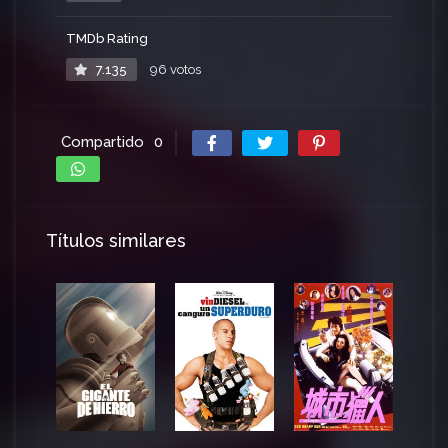
TMDb Rating
7.135
96 votos
Compartido
0
Títulos similares