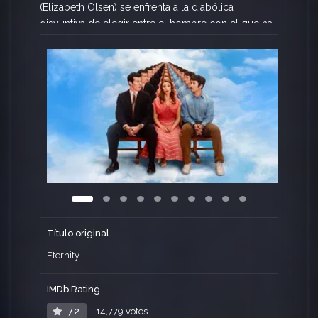
(Elizabeth Olsen) se enfrenta a la diabólica
disyuntiva de elegir entre el hombre con el que ha
compartido su vida (Miles Teller) y su primer amor
(Callum Turner), que murió joven y ha estado
décadas esperando a que ella llegara.
Título original
Eternity
IMDb Rating
7.2
14,779 votos