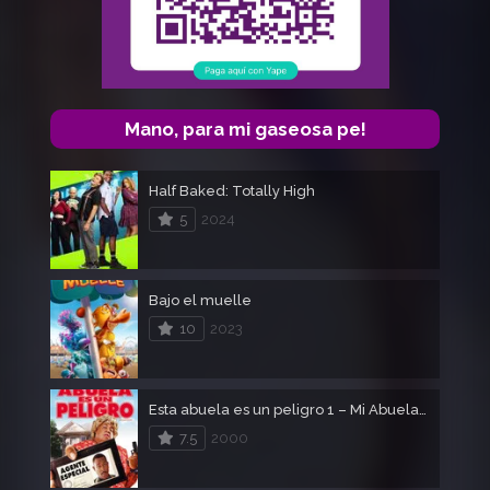
Mano, para mi gaseosa pe!
Half Baked: Totally High
5
2024
Bajo el muelle
10
2023
Esta abuela es un peligro 1 – Mi Abuela es un Peligro 1
7.5
2000