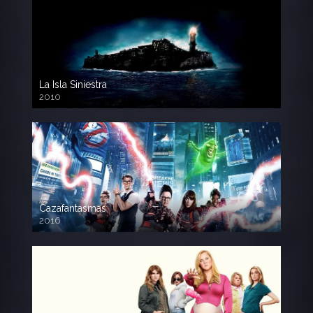
La Isla Siniestra
2010
720p HD
Cazafantasmas
2016
720p HD