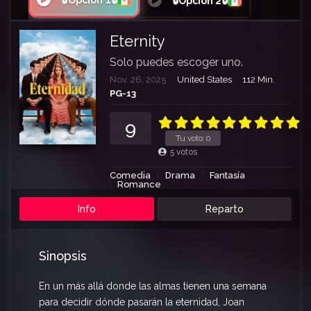
🔒Opción 1🔒
🔒Opción 2🔒
Eternity
Solo puedes escoger uno.
Nov. 26, 2025
United States
112 Min.
PG-13
9
Tu voto:
0
5
votos
Comedia
Drama
Fantasía
Romance
Info
Reparto
Sinopsis
En un más allá donde las almas tienen una semana
para decidir dónde pasarán la eternidad, Joan