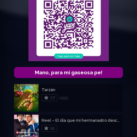
Mano, para mi gaseosa pe!
Tarzán
7.7
1999
Reel – El día que mi hermanastro descubrió mi secreto prohibido
10