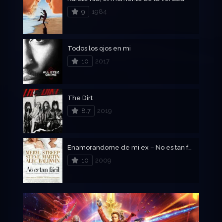
9
1984
Todos los ojos en mi
10
2017
The Dirt
8.7
2019
Enamorandome de mi ex – No es tan fácil
10
2009