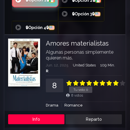
🔒Opción 1🔒
🔒Opción 2🔒
🔒Opción 3🔒
🔒Opción 4🔒
Amores materialistas
Algunas personas simplemente
quieren más.
Jun. 12, 2025
United States
109 Min.
R
8
Tu voto:
0
8
votos
Drama
Romance
Info
Reparto