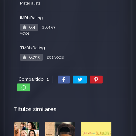
Materialists
IMDb Rating
6.4
28,459
votos
TMDb Rating
6.793
261 votos
Compartido
1
Títulos similares