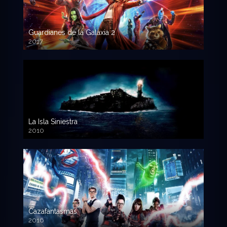
Guardianes de la Galaxia 2
2017
720p HD
La Isla Siniestra
2010
720p HD
Cazafantasmas
2016
720p HD