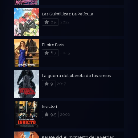
Las Quintillizas: La Película
8.5
2022
El otro París
8.7
2025
La guerra del planeta de los simios
9
2017
Invicto 1
9.5
2002
Karate Kid, el momento de la verdad