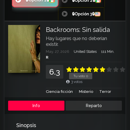
🔒Opción 1🔒
🔒Opción 2🔒
🔒Opción 3🔒
Backrooms: Sin salida
Hay lugares que no deberían
existir.
May. 27, 2026
United States
111 Min.
R
6.3
Tu voto:
0
3
votos
Ciencia ficción
Misterio
Terror
Info
Reparto
Sinopsis