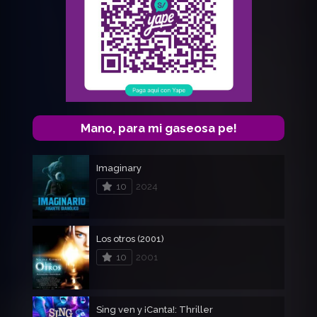
Mano, para mi gaseosa pe!
Imaginary
10
2024
Los otros (2001)
10
2001
Sing ven y ¡Canta!: Thriller