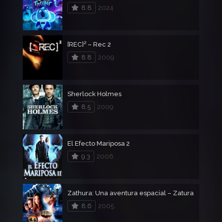
8.8
2024
[REC]² – Rec 2
8.8
2009
Sherlock Holmes
8.5
2009
El Efecto Mariposa 2
9.3
2006
Zathura: Una aventura espacial – Zatura
8.6
2005