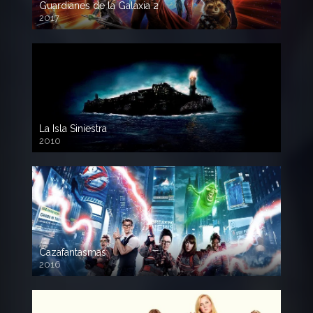
Guardianes de la Galaxia 2
2017
720p HD
La Isla Siniestra
2010
720p HD
Cazafantasmas
2016
720p HD