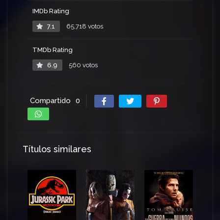
IMDb Rating
7.1
65,718 votos
TMDb Rating
6.9
560 votos
Compartido
0
Títulos similares