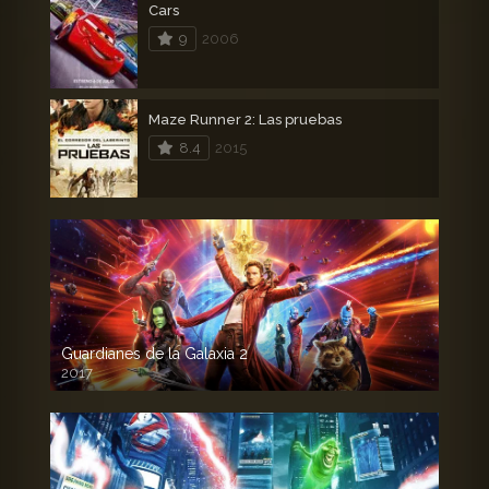
Cars
9
2006
Maze Runner 2: Las pruebas
8.4
2015
Guardianes de la Galaxia 2
2017
720p HD