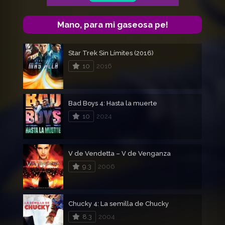
Mano, para mi gaseosa pe!
Star Trek Sin Límites (2016)
10
2016
Bad Boys 4: Hasta la muerte
10
2024
V de Vendetta – V de Venganza
9.3
2006
Chucky 4: La semilla de Chucky
8.3
2004