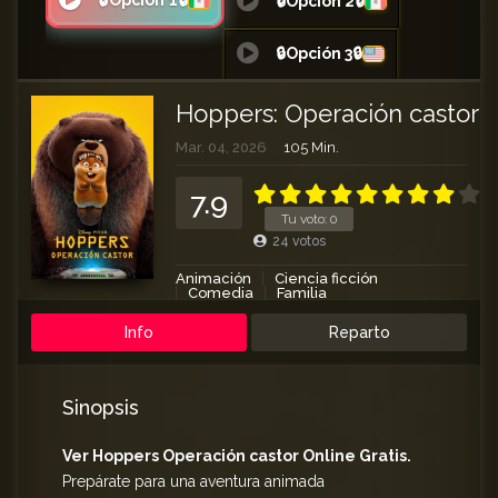
🔒Opción 1🔒
🔒Opción 2🔒
🔒Opción 3🔒
Hoppers: Operación castor
Mar. 04, 2026
105 Min.
7.9
Tu voto:
0
24
votos
Animación
Ciencia ficción
Comedia
Familia
Info
Reparto
Sinopsis
Ver Hoppers Operación castor Online Gratis.
Prepárate para una aventura animada