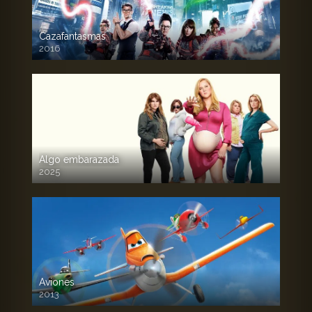
Cazafantasmas
2016
720p HD
Algo embarazada
2025
720p HD
Aviones
2013
720 HD