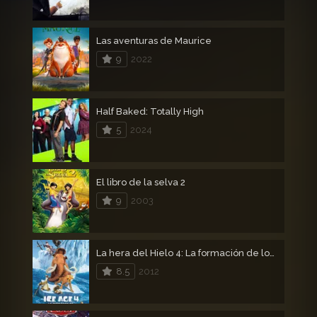
Las aventuras de Maurice
9
2022
Half Baked: Totally High
5
2024
El libro de la selva 2
9
2003
La hera del Hielo 4: La formación de los continentes – Ice Age 4
8.5
2012