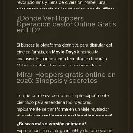
revolucionaria y llena de diversión. Mabel, una
apasionada amante de los animales, decide utilizar
una nueva e inteligente tecnología diseñada para
¿Dónde Ver Hoppers
Operación castor Online Gratis
«transmitir» la conciencia humana directamente a
en HD?
animales robóticos hiperrealistas. Acompaña a
nuestra protagonista en su increíble intento de
comunicarse con la naturaleza.
Si buscas la plataforma definitiva para disfrutar del
cine en familia, en
Movie Days
tenemos la
exclusiva. Esta innovación tecnológica llevará a
Mabel a explorar territorios desconocidos y
fascinantes. Olvídate de buscar enlaces
Mirar Hoppers gratis online en
2026: Sinopsis y secretos
engañosos; aquí tienes
Hoppers película
completa HD
lista para reproducir, con
servidores rápidos y la opción de ver
Hoppers
Lo que comienza como un simple experimento
Operación castor en español latino
con la
científico para entender a los roedores,
mejor calidad visual y auditiva.
rápidamente se transforma en un viaje revelador.
Al decidir
mirar Hoppers gratis online en 2026
,
serás testigo de cómo Mabel, infiltrada en el
¿Buscas más diversión animada?
bosque a través de su avatar, comienza a
Explora nuestro catálogo infantil y de comedia en