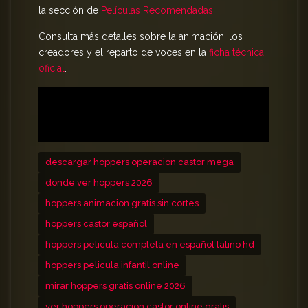
descubrir misterios dentro del mundo animal que
la sección de
Películas Recomendadas
.
van mucho más allá de lo imaginado. Disfruta de
Consulta más detalles sobre la animación, los
esta experiencia inmersiva y prepárate para
ver
creadores y el reparto de voces en la
ficha técnica
Hoppers sin cortes
, garantizando una tarde de
oficial
.
risas y aprendizaje continuo.
descargar hoppers operacion castor mega
donde ver hoppers 2026
hoppers animacion gratis sin cortes
hoppers castor español
hoppers pelicula completa en español latino hd
hoppers pelicula infantil online
mirar hoppers gratis online 2026
ver hoppers operacion castor online gratis