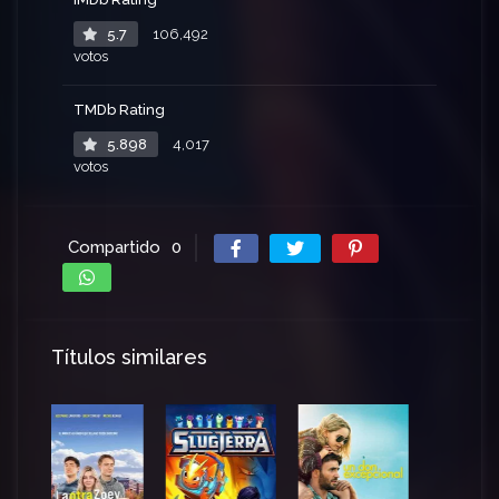
5.7
106,492
votos
TMDb Rating
5.898
4,017
votos
Compartido
0
Títulos similares