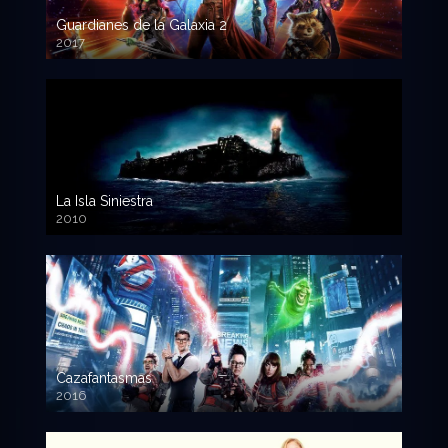
Guardianes de la Galaxia 2
2017
720p HD
La Isla Siniestra
2010
720p HD
Cazafantasmas
2016
720p HD