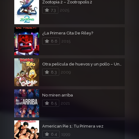
Zootopia 2 – Zootropolis 2
7.3
2025
¿La Primera Cita De Riley?
8.6
2015
Otra película de huevos y un pollo – Una pelicula de huevos 2
8.3
2009
No miren arriba
8.5
2021
American Pie 1: Tu Primera vez
6.4
1999