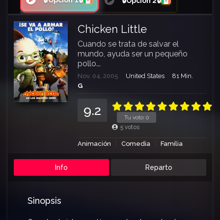
🔒Opción 1🔒
🔒Opción 2🔒
Chicken Little
Cuando se trata de salvar el
mundo, ayuda ser un pequeño
pollo...
Nov. 04, 2005
United States
81 Min.
G
9.2
Tu voto:
0
5
votos
Animación
Comedia
Familia
Info
Reparto
Sinopsis