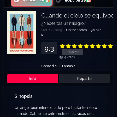
🔒Opción 1🔒
🔒Opción 2🔒
Cuando el cielo se equivoca
¿Necesitas un milagro?
Oct. 14, 2025
United States
98 Min.
R
9.3
Tu voto:
0
4
votos
Comedia
Fantasía
Info
Reparto
Sinopsis
Un ángel bien intencionado pero bastante inepto
llamado Gabriel se entromete en las vidas de un