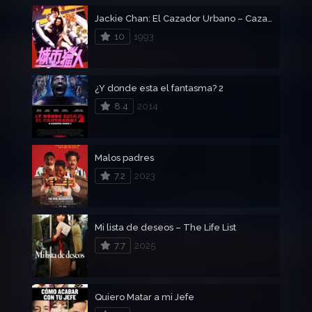
Jackie Chan: El Cazador Urbano – Cazador Citadino
10
1993
¿Y donde esta el fantasma? 2
8.4
2014
Malos padres
7.2
2023
Mi lista de deseos – The Life List
7.7
2025
Quiero Matar a mi Jefe