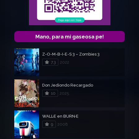
Mano, para mi gaseosa pe!
Z-O-M-B-I-E-S 3 – Zombies 3
7.3
2022
Don Jediondo Recargado
10
2025
WALL·E en BURN·E
9
2008