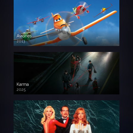
Aviones
2013
720 HD
Karma
2025