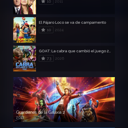
10
2011
El Pájaro Loco se va de campamento
10
2024
GOAT: La cabra que cambió el juego 2026
7.3
2026
Guardianes de la Galaxia 2
2017
720p HD