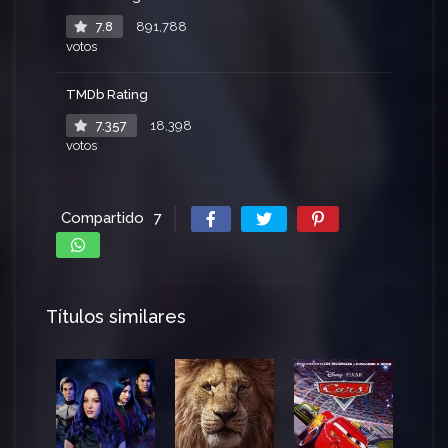
7.8
891,788
votos
TMDb Rating
7.357
18,398
votos
Compartido
7
Títulos similares