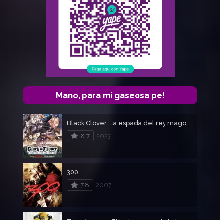
Mano, para mi gaseosa pe!
Black Clover: La espada del rey mago
8.7
2023
300
7.8
2007