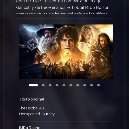
obra de J.R.R. Tolkien. En compañía del mago
Gandalf y de trece enanos, el hobbit Bilbo Bolsón
emprende un viaje a través del país de los elfos y
los bosques de los trolls, desde las mazmorras
de los orcos hasta la Montaña Solitaria, donde el
dragón Smaug esconde el tesoro de los Enanos.
Finalmente, en las profundidades de la Tierra,
encuentra el Anillo Único, hipnótico objeto que
será posteriormente causa de tantas sangrientas
batallas en la Tierra Media.
Título original
The Hobbit: An
Unexpected Journey
IMDb Rating