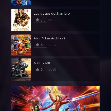
Los juegos del hambre
9.5
2012
Alvin Y Las Ardillas 1
8.2
2007
A.X.L. = AXL
8.3
2018