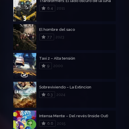
Transformers: El lado oscuro de la luna
8.4
2011
El hombre del saco
7.7
2023
Taxi 2 – Alta tensión
9
2000
Sobreviviendo – La Extincion
6.3
2024
Intensa Mente – Del revés (Inside Out)
6.6
2015