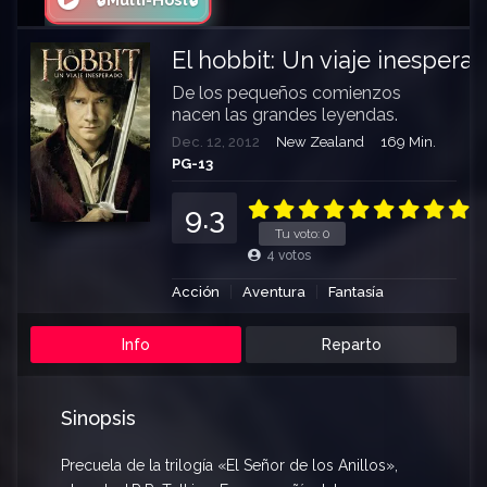
🔒Multi-Host🔒
El hobbit: Un viaje inespera
De los pequeños comienzos
nacen las grandes leyendas.
Dec. 12, 2012
New Zealand
169 Min.
PG-13
9.3
Tu voto:
0
4
votos
Acción
Aventura
Fantasía
Info
Reparto
Sinopsis
Precuela de la trilogía «El Señor de los Anillos»,