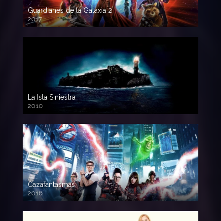
Guardianes de la Galaxia 2
2017
720p HD
La Isla Siniestra
2010
720p HD
Cazafantasmas
2016
720p HD