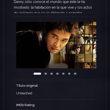
Danny sólo conoce el mundo que éste le ha
mostrado: la habitación en la que vive y los actos
de violencia que se ve obligado a cometer
cuando las personas a las que Bart presta dinero
se retrasan en el pago. Danny es, pues, un
hombre adiestrado como un perro para obedecer
las órdenes de su amo sin rechistar. Pero, un día,
Bart cae en la emboscada que le tiende un
deudor vengativo.
Título original
Unleashed
IMDb Rating