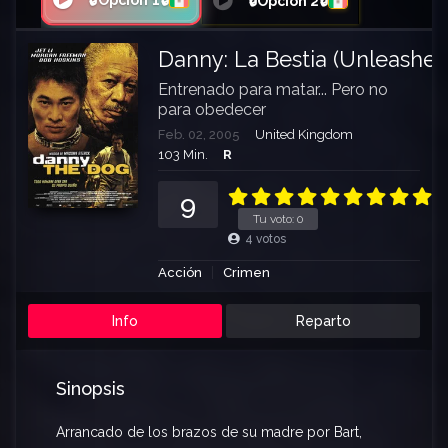
🔒Opción 1🔒
🔒Opción 2🔒
Danny: La Bestia (Unleashed
Entrenado para matar... Pero no
para obedecer
Feb. 02, 2005
United Kingdom
103 Min.
R
9
Tu voto:
0
4
votos
Acción
Crimen
Info
Reparto
Sinopsis
Arrancado de los brazos de su madre por Bart,