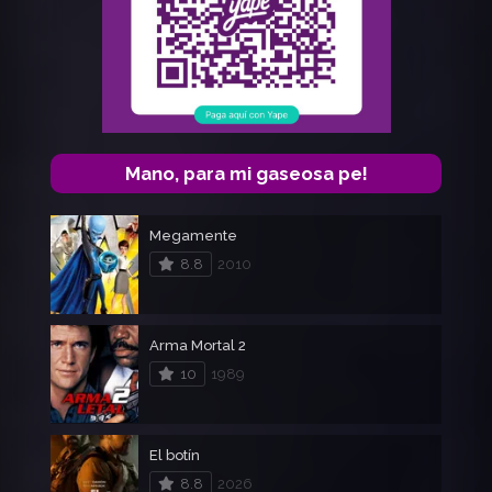
Mano, para mi gaseosa pe!
Megamente
8.8
2010
Arma Mortal 2
10
1989
El botín
8.8
2026