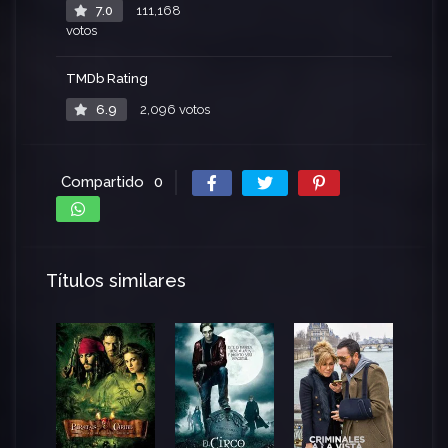
7.0
111,168
votos
TMDb Rating
6.9
2,096 votos
Compartido
0
Títulos similares