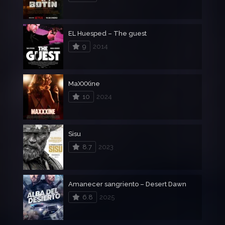
EL Huesped – The guest
9
2014
MaXXXine
10
2024
Sisu
8.7
2023
Amanecer sangriento – Desert Dawn
6.8
2025