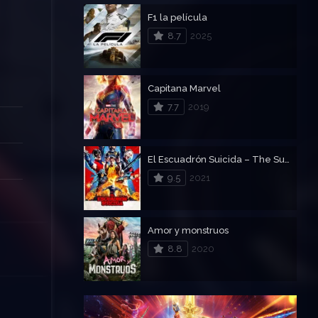
F1 la película
8.7
2025
Capitana Marvel
7.7
2019
El Escuadrón Suicida – The Suicide Squad
9.5
2021
Amor y monstruos
8.8
2020