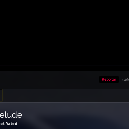
Reportar
1460
elude
ot Rated