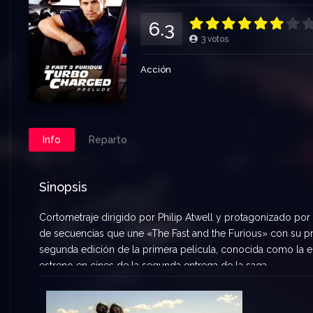
6.3
3
votos
Acción
Info
Reparto
Sinopsis
Cortometraje dirigido por Philip Atwell y protagonizado por
de secuencias que une «The Fast and the Furious» con su prim
segunda edición de la primera película, conocida como la edi
estreno en cines de la segunda entrega de la saga.