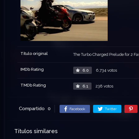
Título original
The Turbo Charged Prelude for 2 Fas
IMDb Rating
6.0
6,734 votos
TMDb Rating
6.1
238 votos
Compartido
0
Facebook
Twitter
Títulos similares