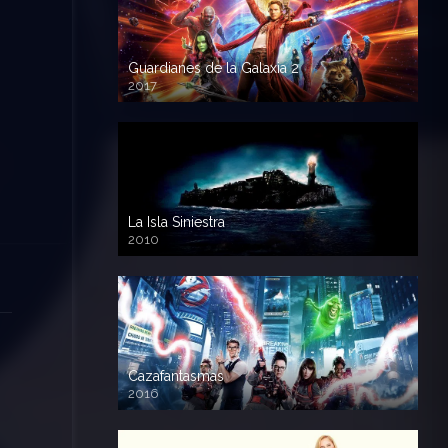
Guardianes de la Galaxia 2
2017
720p HD
La Isla Siniestra
2010
720p HD
Cazafantasmas
2016
720p HD