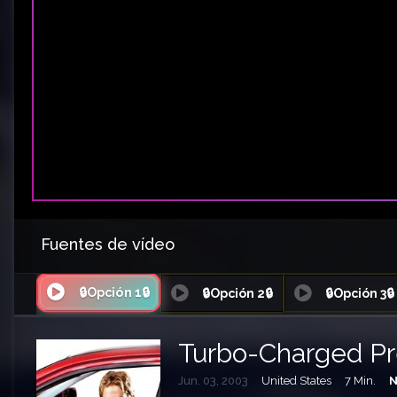
Fuentes de vídeo
🔒Opción 1🔒
🔒Opción 2🔒
🔒Opción 3🔒
Turbo-Charged Pr
Jun. 03, 2003
United States
7 Min.
N