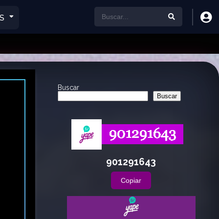
S
Buscar
Buscar
901291643
Copiar