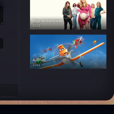
Algo embarazada
2025
720p HD
Aviones
2013
720 HD