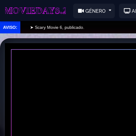
EDAYS.2
GÉNERO
A
➤ Scary Movie 6, publicado.