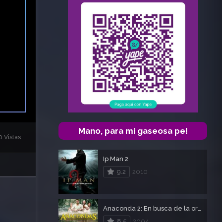
Mano, para mi gaseosa pe!
 Vistas
Ip Man 2
9.2
2010
Anaconda 2: En busca de la orquídea sangrienta
8.5
2004