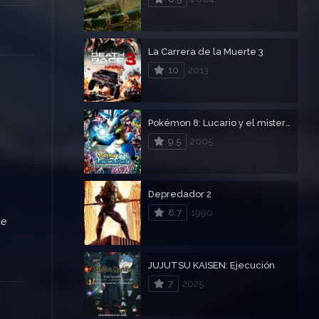
La Carrera de la Muerte 3
10
2013
Pokémon 8: Lucario y el misterio de Mew
9.5
2005
Depredador 2
8.7
1990
ie
JUJUTSU KAISEN: Ejecución
7
2025