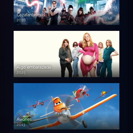
Cazafantasmas
2016
720p HD
Algo embarazada
2025
720p HD
Aviones
2013
720 HD