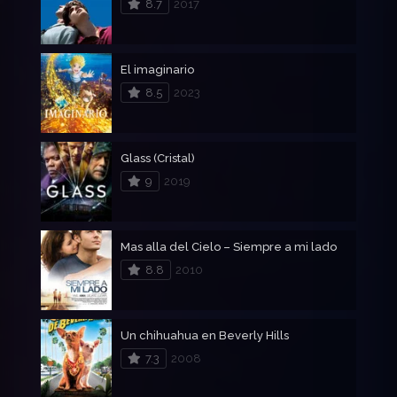
8.7
2017
El imaginario
8.5
2023
Glass (Cristal)
9
2019
Mas alla del Cielo – Siempre a mi lado
8.8
2010
Un chihuahua en Beverly Hills
7.3
2008