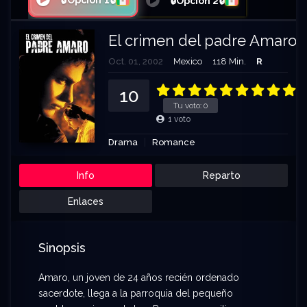
🔒Opción 1🔒
🔒Opción 2🔒
El crimen del padre Amaro
Oct. 01, 2002
Mexico
118 Min.
R
10
Tu voto:
0
1
voto
Drama
Romance
Info
Reparto
Enlaces
Sinopsis
Amaro, un joven de 24 años recién ordenado
sacerdote, llega a la parroquia del pequeño