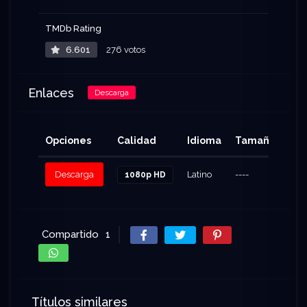
TMDb Rating
6.601
276 votos
Enlaces
Descarga
Opciones
Calidad
Idioma
Tamaño
Cli
Descarga
Latino
----
106
1080p HD
Compartido
1
Títulos similares