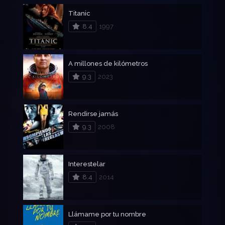
Titanic
8.4
1997
A millones de kilómetros
9.3
2023
Rendirse jamás
9.3
2008
Interestelar
8.4
2014
Llámame por tu nombre