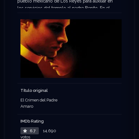
pueblo mexicano de Los Reyes para auxiliar en
los servicios del templo al padre Benito. En el
pueblo, el padre Amaro conoce a Amelia, una
hermosa muchacha de 16 años. Poco a poco, el
joven sacerdote se va dando cuenta de cosas que
suceden en el pueblo relacionadas con los
narcos de la región, encabezados por El Chato
Aguilar.
Título original
El Crimen del Padre
Amaro
IMDb Rating
6.7
14,690
votos