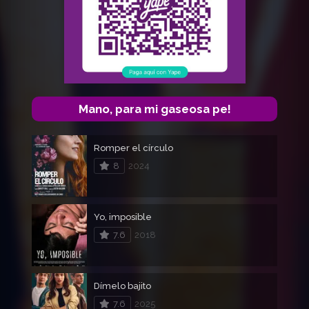
Mano, para mi gaseosa pe!
Romper el círculo
8
2024
Yo, imposible
7.6
2018
Dímelo bajito
7.6
2025