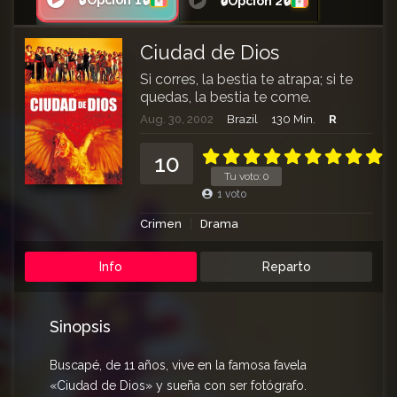
🔒Opción 1🔒
🔒Opción 2🔒
Ciudad de Dios
Si corres, la bestia te atrapa; si te
quedas, la bestia te come.
Aug. 30, 2002
Brazil
130 Min.
R
10
Tu voto:
0
1
voto
Crimen
Drama
Info
Reparto
Sinopsis
Buscapé, de 11 años, vive en la famosa favela
«Ciudad de Dios» y sueña con ser fotógrafo.