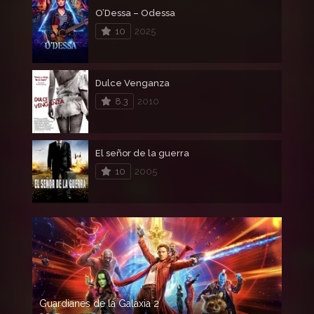
O’Dessa – Odessa
10
2025
Dulce Venganza
8.3
2010
El señor de la guerra
10
2005
Guardianes de la Galaxia 2