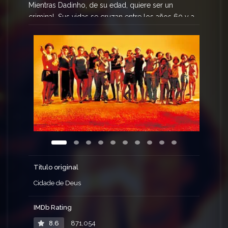
Mientras Dadinho, de su edad, quiere ser un
criminal. Sus vidas se cruzan entre los años 60 y a
los 80, cuando el narcotráfico y la violencia
dictaban las leyes.
Título original
Cidade de Deus
IMDb Rating
8.6
871,054