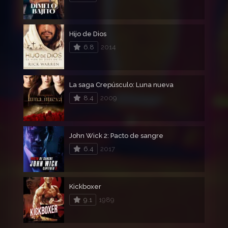
Hijo de Dios
6.8
2014
La saga Crepúsculo: Luna nueva
8.4
2009
John Wick 2: Pacto de sangre
6.4
2017
Kickboxer
9.1
1989