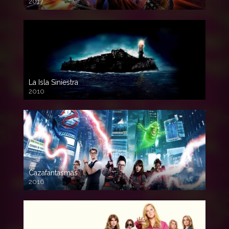
2017
720p HD
La Isla Siniestra
2010
720p HD
Cazafantasmas
2016
720p HD