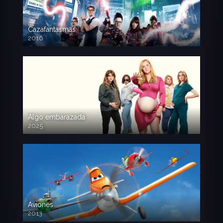
Cazafantasmas
2016
720p HD
Algo embarazada
2025
720p HD
Aviones
2013
720 HD