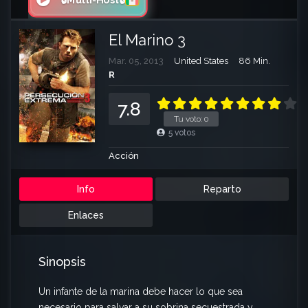
🔒Multi-Host🔒
El Marino 3
Mar. 05, 2013
United States
86 Min.
R
7.8
Tu voto:
0
5
votos
Acción
Info
Reparto
Enlaces
Sinopsis
Un infante de la marina debe hacer lo que sea
necesario para salvar a su sobrina secuestrada y