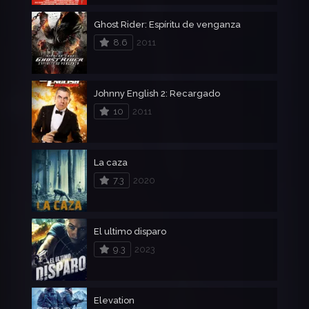
Ghost Rider: Espíritu de venganza
8.6
2011
Johnny English 2: Recargado
10
2011
La caza
7.3
2020
El ultimo disparo
9.3
2023
Elevation