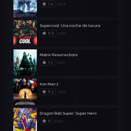
7.4
2024
Supercool: Una noche de locura
8.8
2021
Matrix Resurrections
7.3
2021
Iron Man 2
8.3
2010
Dragon Ball Super: Super Hero
8
2022