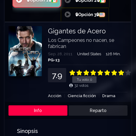
🔒Opción 1🔒
🔒Opción 2🔒
🔒Opción 3🔒
Gigantes de Acero
Los Campeones no nacen, se
fabrican
Sep. 28, 2011
United States
126 Min.
PG-13
7.9
Tu voto:
0
32
votos
Acción
Ciencia ficción
Drama
Info
Reparto
Sinopsis