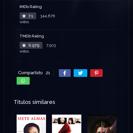
IMDb Rating
7.1
344,876
votos
TMDb Rating
6.979
7,503
votos
Compartido
21
Títulos similares