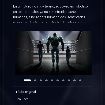
En un futuro no muy lejano, el boxeo es robótico:
en los combates ya no se enfrentan seres
humanos, sino robots humanoides, sofisticadas
máquinas diseñadas para luchar. Charlie Kenton,
un antiguo púgil que casi llegó a alcanzar la
gloria, está pasando una mala racha como
promotor de combates. Un día, encuentra un viejo
robot desechado y, al comprobar que es un gran
boxeador, decide entrenarlo.
Título original
Real Steel