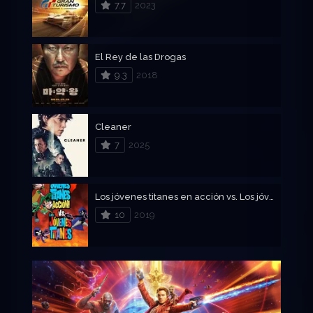
7.7
2023
El Rey de las Drogas
9.3
2018
Cleaner
7
2025
Los jóvenes titanes en acción vs. Los jóvenes titanes
10
2019