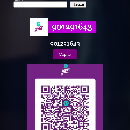
Buscar
901291643
Copiar