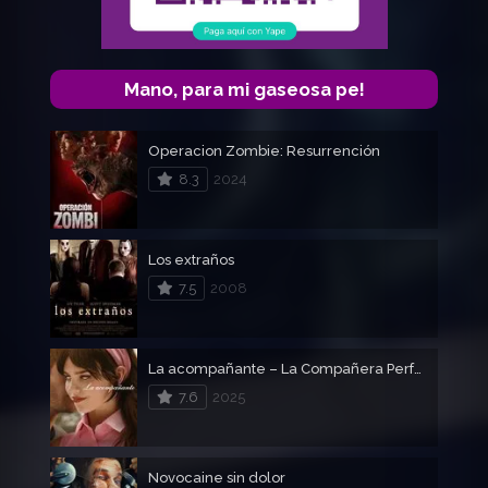
Mano, para mi gaseosa pe!
Operacion Zombie: Resurrención
8.3
2024
Los extraños
7.5
2008
La acompañante – La Compañera Perfecta
7.6
2025
Novocaine sin dolor