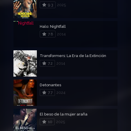
9.3
2025
Halo: Nightfall
7.8
2014
Transformers: La Era de la Extinción
7.2
2014
Detonantes
7.7
2024
El beso de la mujer araña
10
2025