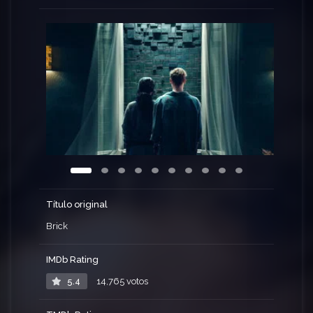
Título original
Brick
IMDb Rating
5.4
14,765 votos