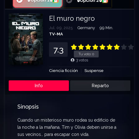
🔒Opción 1🔒
🔒Opción 2🔒
El muro negro
Jul. 09, 2025
Germany
99 Min.
TV-MA
7.3
Tu voto:
0
3
votos
Ciencia ficción
Suspense
Info
Reparto
Sinopsis
Cuando un misterioso muro rodea su edificio de
la noche a la mañana, Tim y Olivia deben unirse a
sus vecinos… para escapar con vida.