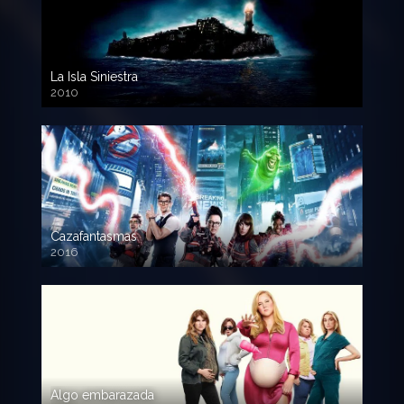
La Isla Siniestra
2010
720p HD
Cazafantasmas
2016
720p HD
Algo embarazada