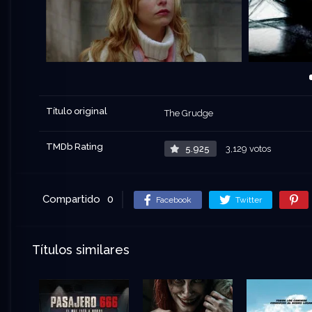
Título original
The Grudge
TMDb Rating
5.925
3,129 votos
Compartido
0
Facebook
Twitter
Títulos similares