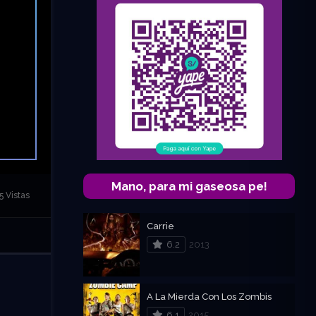
Mano, para mi gaseosa pe!
5 Vistas
Carrie
6.2
2013
A La Mierda Con Los Zombis
6.1
2015