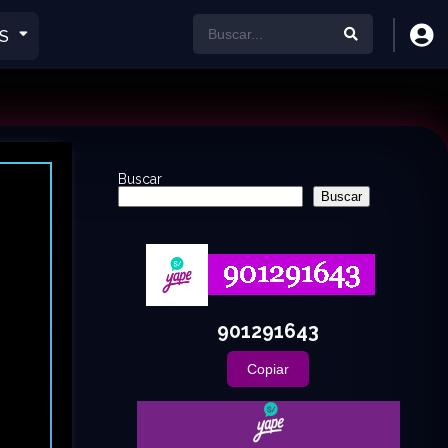
S
Buscar
Buscar
901291643
Copiar