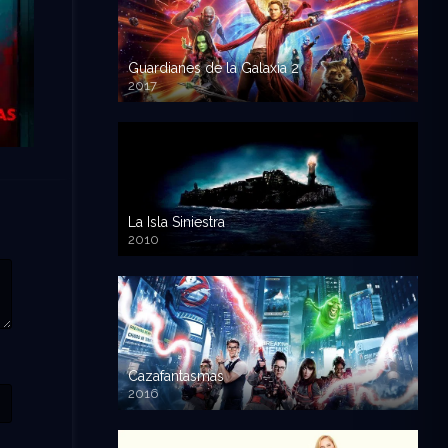
Guardianes de la Galaxia 2
2017
720p HD
La Isla Siniestra
2010
720p HD
Cazafantasmas
2016
720p HD