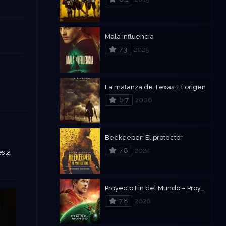
Mala influencia
7.3
2025
La matanza de Texas: El origen
6.7
2006
Beekeeper: El protector
7.8
2024
está
Proyecto Fin del Mundo – Proyecto Salvación
7.8
2026