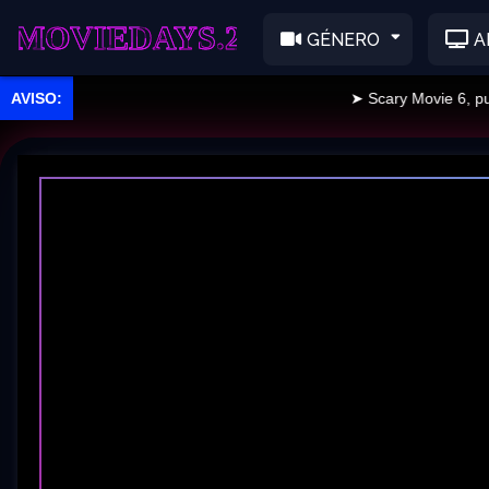
EDAYS.2
GÉNERO
A
➤ Scary Movie 6, public