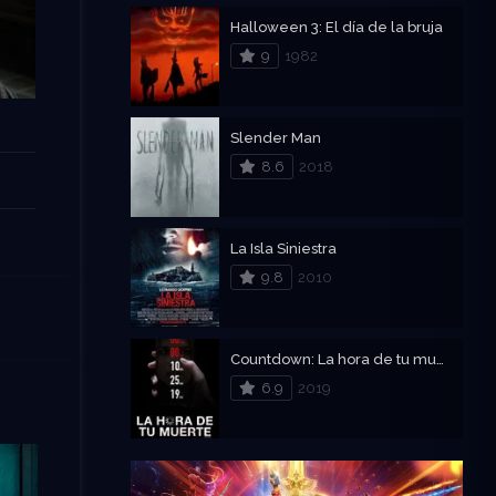
Halloween 3: El día de la bruja
9
1982
Slender Man
8.6
2018
La Isla Siniestra
9.8
2010
Countdown: La hora de tu muerte
6.9
2019