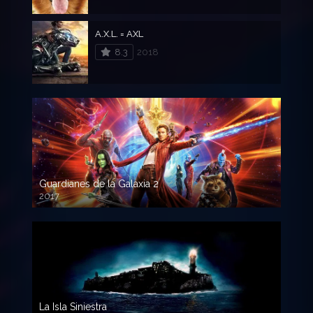
A.X.L. = AXL
8.3
2018
Guardianes de la Galaxia 2
2017
720p HD
La Isla Siniestra