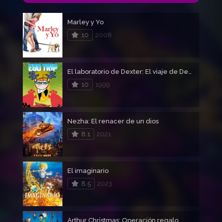
Marley y Yo
10
2008
El laboratorio de Dexter: El viaje de Dexter
10
1999
Nezha: El renacer de un dios
8.1
2021
El imaginario
8.5
2023
Arthur Christmas: Operación regalo