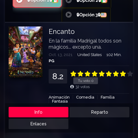
🔒Opción 1🔒
🔒Opción 2🔒
🔒Opción 3🔒
Encanto
En la familia Madrigal todos son
mágicos... excepto una.
Oct. 13, 2021
United States
102 Min.
PG
8.2
Tu voto:
0
32
votos
Animación
Comedia
Familia
Fantasía
Info
Reparto
Enlaces