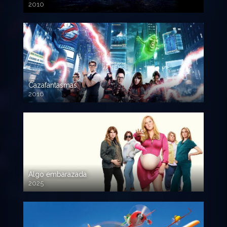
2010
720p HD
Cazafantasmas
2016
720p HD
Algo embarazada
2025
720p HD