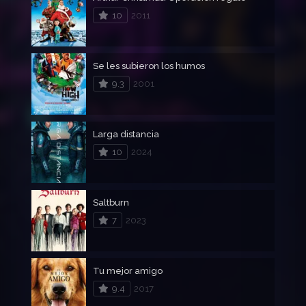
10
2011
Se les subieron los humos
9.3
2001
Larga distancia
10
2024
Saltburn
7
2023
Tu mejor amigo
9.4
2017