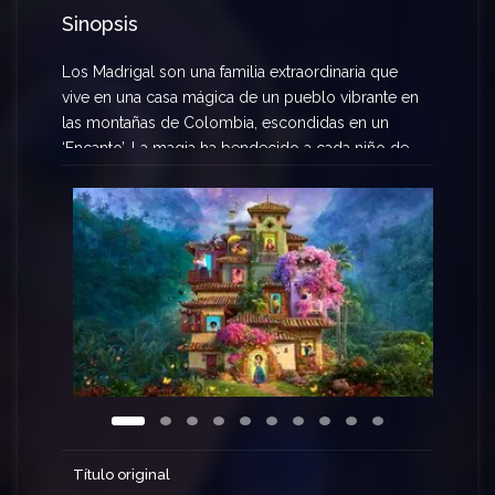
Sinopsis
Los Madrigal son una familia extraordinaria que
vive en una casa mágica de un pueblo vibrante en
las montañas de Colombia, escondidas en un
‘Encanto’. La magia ha bendecido a cada niño de
la familia con un don único, desde la superfuerza
hasta el poder de sanar. A todos, excepto Mirabel,
quien desea ser tan especial como el resto de su
familia. Pero cuando la magia que rodea al
Encanto está en peligro, Mirabel decide que ella,
la única Madrigal sin ningún tipo de don único,
puede ser la única esperanza de su excepcional
familia.
Título original