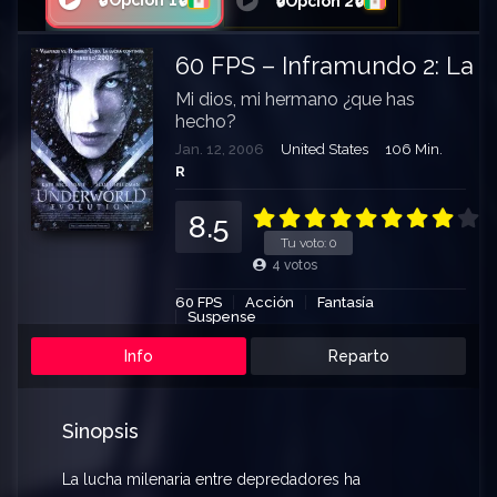
🔒Opción 1🔒
🔒Opción 2🔒
60 FPS – Inframundo 2: La 
Mi dios, mi hermano ¿que has
hecho?
Jan. 12, 2006
United States
106 Min.
R
8.5
Tu voto:
0
4
votos
60 FPS
Acción
Fantasía
Suspense
Info
Reparto
Sinopsis
La lucha milenaria entre depredadores ha