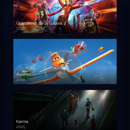
Guardianes de la Galaxia 2
2017
720p HD
Aviones
2013
720 HD
Karma
2025