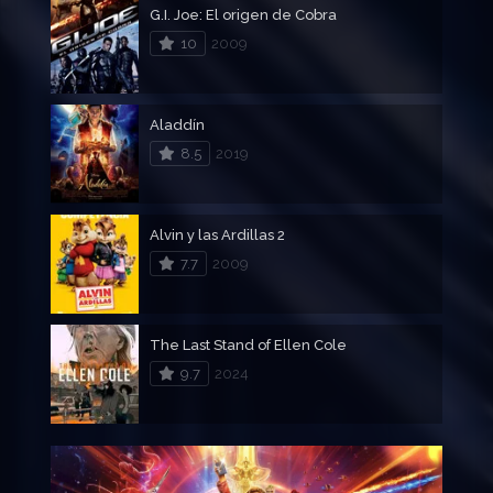
G.I. Joe: El origen de Cobra
10
2009
Aladdín
8.5
2019
Alvin y las Ardillas 2
7.7
2009
The Last Stand of Ellen Cole
9.7
2024