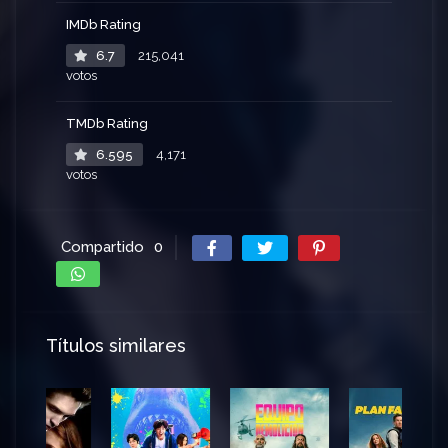
IMDb Rating
6.7
215,041
votos
TMDb Rating
6.595
4,171
votos
Compartido
0
Títulos similares