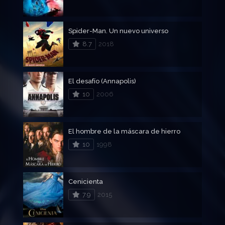
Spider-Man. Un nuevo universo
8.7
2018
El desafío (Annapolis)
10
2006
El hombre de la máscara de hierro
10
1998
Cenicienta
7.9
2015