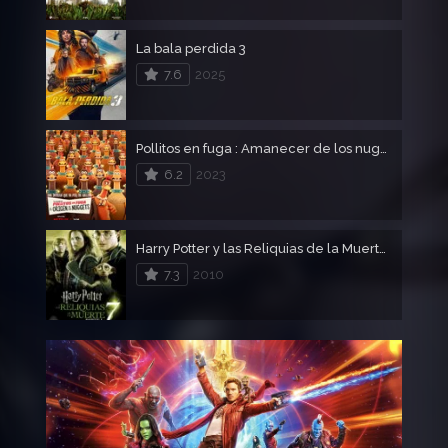
La bala perdida 3
7.6
2025
Pollitos en fuga : Amanecer de los nuggets (Chicken run)
6.2
2023
Harry Potter y las Reliquias de la Muerte – Parte 1
7.3
2010