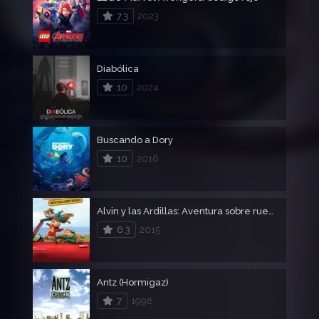
7.3
2023
Diabólica
10
2024
Buscando a Dory
10
2016
Alvin y las Ardillas: Aventura sobre ruedas
6.3
2015
Antz (Hormigaz)
7
1998