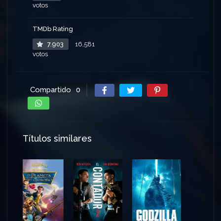
votos
TMDb Rating
7.903
16,581
votos
Compartido
0
Títulos similares