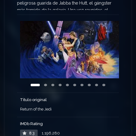
peligrosa guarida de Jabba the Hutt, el gángster
más temido de la galaxia. Una vez reunidos, el
equipo recluta a tribus de Ewoks para combatir a
las fuerzas imperiales en los bosques de la luna
de Endor. Mientras tanto, el Emperador y Darth
Vader conspiran para atraer a Luke al lado oscuro,
pero el joven está decidido a reavivar el espíritu
del Jedi en su padre. La guerra civil galáctica
termina con un último enfrentamiento entre las
fuerzas rebeldes unificadas y una segunda Estrella
de la Muerte, indefensa e incompleta, en una
batalla que decidirá el destino de la galaxia.
Título original
Return of the Jedi
IMDb Rating
8.3
1,196,280