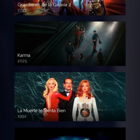
Guardianes de la Galaxia 2
2017
720p HD
Karma
2025
La Muerte le Sienta Bien
1992
720p HD