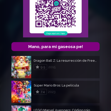
Mano, para mi gaseosa pe!
Dragon Ball Z: La resurrección de Freezer
9.5
2015
Súper Mario Bros: La película
7.4
2023
LEGO Marvel Avengers: Código rojo