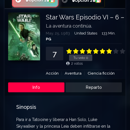
🔒Opción 1🔒
🔒Opción 2🔒
Star Wars Episodio VI – 6 – E
La aventura continúa.
May. 25, 1983
United States
133 Min.
PG
7
Tu voto:
0
2
votos
Acción
Aventura
Ciencia ficción
Info
Reparto
Sinopsis
Para ir a Tatooine y liberar a Han Solo, Luke
Skywalker y la princesa Leia deben infiltrarse en la