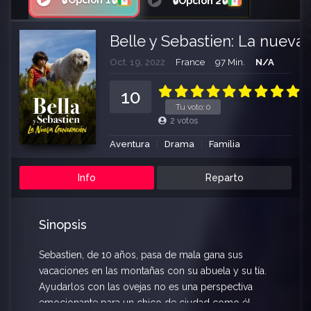
🔒Opción 1🔒
🔒Opción 2🔒
Belle y Sebastien: La nueva
Oct. 19, 2022
France
97 Min.
N/A
10
Tu voto:
0
2
votos
Aventura
Drama
Familia
Info
Reparto
Sinopsis
Sebastien, de 10 años, pasa de mala gana sus
vacaciones en las montañas con su abuela y su tía.
Ayudarlos con las ovejas no es una perspectiva
emocionante para un chico de ciudad como él,