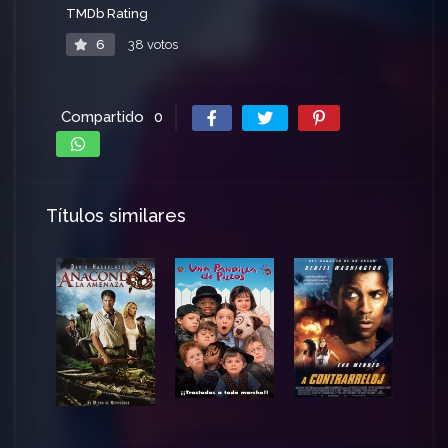
TMDb Rating
6
38 votos
Compartido
0
Títulos similares