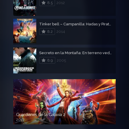
8.5
2012
Tinker bell – Campanilla: Hadas y Piratas – Tinkerbell
8.2
2014
Secreto en la Montaña: En terreno vedado
8.9
2005
Guardianes de la Galaxia 2
2017
720p HD