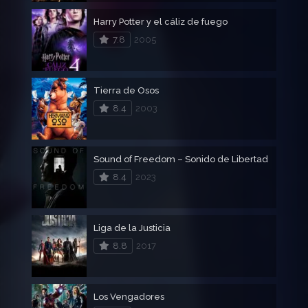
Harry Potter y el cáliz de fuego
7.8
2005
Tierra de Osos
8.4
2003
Sound of Freedom – Sonido de Libertad
8.4
2023
Liga de la Justicia
8.8
2017
Los Vengadores