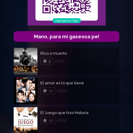
Mano, para mi gaseosa pe!
Rico o muerto
9
2005
El amor es lo que tiene
10
2005
El Juego que hizo Historia
10
2005