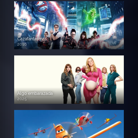
Cazafantasmas
2016
720p HD
Algo embarazada
2025
720p HD