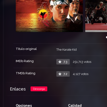
Título original
The Karate Kid
IMDb Rating
7.3
251,713 votos
TMDb Rating
7.2
4,127 votos
Enlaces
Descarga
Opciones
Calidad