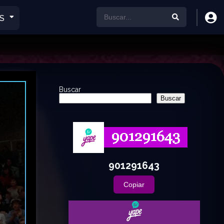
S
Buscar
Buscar
901291643
Copiar