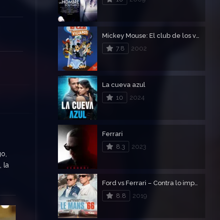
Mickey Mouse: El club de los villanos
7.8
2002
La cueva azul
10
2024
Ferrari
8.3
2023
go,
 la
Ford vs Ferrari – Contra lo imposible
8.8
2019