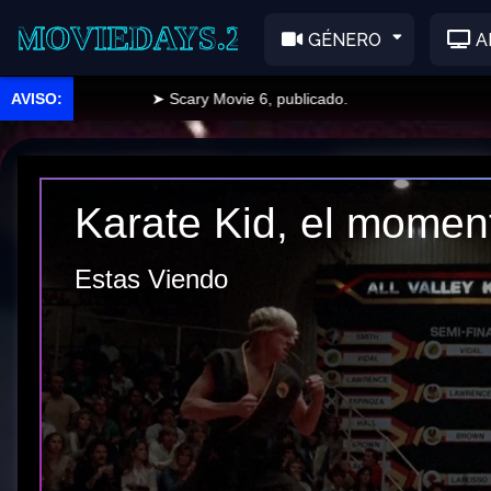
EDAYS.2
GÉNERO
A
➤ Scary Movie 6, publicado.