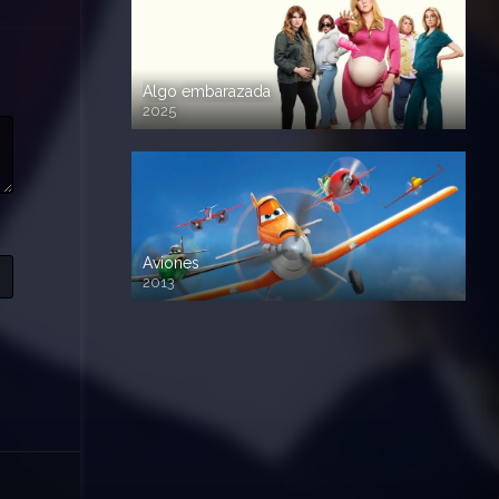
Algo embarazada
2025
720p HD
Aviones
2013
720 HD