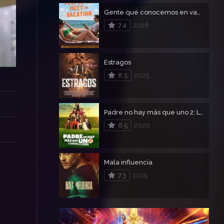
Gente que conocemos en vacaciones
7.4
2026
Estragos
8.5
2025
Padre no hay más que uno 2: La llegada de la suegra
6.5
2020
Mala influencia
7.3
2025