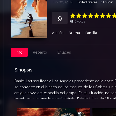
Jun. 22, 1984
United States
126 Min.
9
6
votos
Acción
Drama
Familia
Info
Reparto
Enlaces
Sinopsis
Daniel Larusso llega a Los Angeles procedente de la costa
se convierte en el blanco de los ataques de los Cobras, un h
antigua novia del cabecilla del grupo. En tal situación, no 
marciales, para que le enseñe kárate. Bajo la tutela de Miyagi
seguridad en sí mismo que necesita para superar todos los 