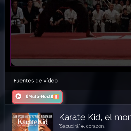
Fuentes de vídeo
🔒Multi-Host🔒
Karate Kid, el mo
"Sacudirá" el corazón.