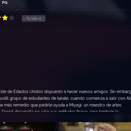
PG
Tu voto:
0
 Este de Estados Unidos dispuesto a hacer nuevos amigos. Sin embar
ostil grupo de estudiantes de kárate, cuando comienza a salir con Ali,
tiene más remedio que pedirle ayuda a Miyagi, un maestro de artes
, Daniel desarrolla no sólo sus aptitudes físicas, sino también la
obstáculos.