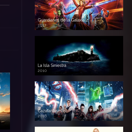
Guardianes de la Galaxia 2
2017
720p HD
La Isla Siniestra
2010
720p HD
Cazafantasmas
2016
720p HD