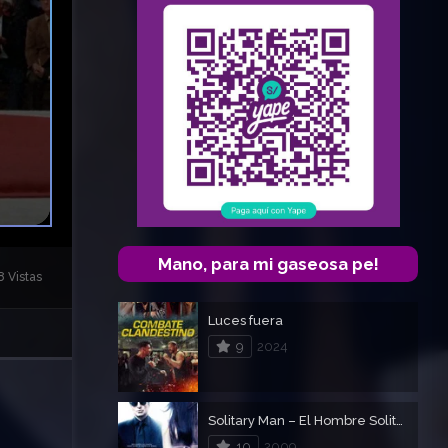
Mano, para mi gaseosa pe!
8 Vistas
Luces fuera
9
2024
Solitary Man – El Hombre Solitario
10
2009